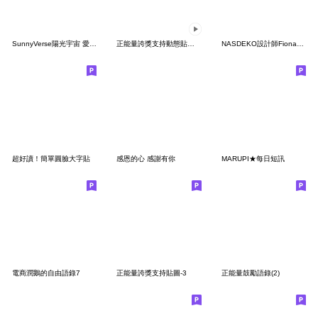
SunnyVerse陽光宇宙 愛與感恩
正能量誇獎支持動態貼圖-動起來啦
NASDEKO設計師Fiona｜一切都好療癒能量貼圖
超好讀！簡單圓臉大字貼
感恩的心 感謝有你
MARUPI★每日短訊
電商潤鵝的自由語錄7
正能量誇獎支持貼圖-3
正能量鼓勵語錄(2)