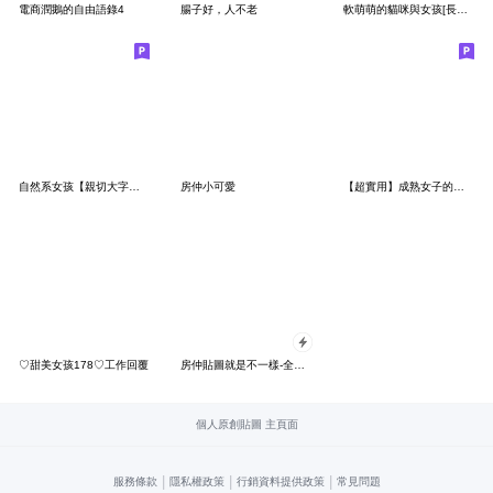
電商潤鵝的自由語錄4
腸子好，人不老
軟萌萌的貓咪與女孩[長文禮貌貼圖]
自然系女孩【親切大字版】
房仲小可愛
【超實用】成熟女子的暖心語錄♥
♡甜美女孩178♡工作回覆
房仲貼圖就是不一樣-全螢幕貼圖
個人原創貼圖 主頁面
|
|
|
服務條款
隱私權政策
行銷資料提供政策
常見問題