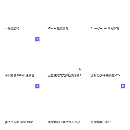
一起減肥吧！
Miss A:勵志語錄
SunnyVerse 陽光宇宙
手寫圓圓286-奶油膠發泡膨脹(大人系正能量)
正能量誇獎支持動態貼圖2
潔西女孩-手繪插畫-82-大貼圖(激勵語錄)
步入中年的自我打氣2
媽媽愛的叮嚀-大字常用語
超可愛暖心字♡