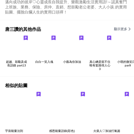
邁向成功的彼岸♡心靈成長自我提升、樂觀激勵生活實用語!～認真奮鬥
上班族、業務、保險、房仲、直銷、想鼓勵老公老婆、大人小孩.的實用
貼圖、擺脫白爛人生的實用口頭禪！
唐三讚的其他作品
顯示更多
超越、鼓勵及成
白白一笑入魂
小薇為你加油
真心總是留不住
小萌的微笑
長語錄 part13
唯有套路得人心
par9
3
相似的貼圖
宇宙能量法則
感恩能量語錄(彩色)
火柴人♡加油打氣篇