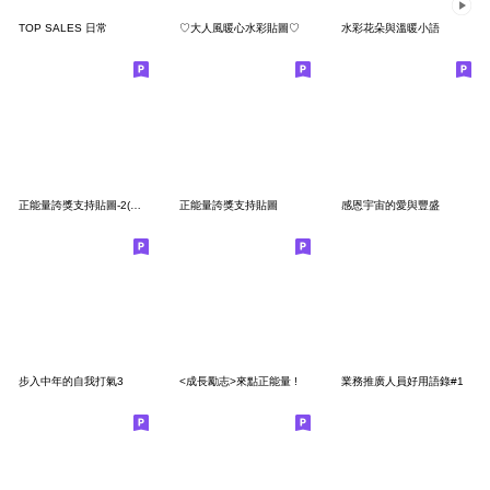
TOP SALES 日常
♡大人風暖心水彩貼圖♡
水彩花朵與溫暖小語
正能量誇獎支持貼圖-2(修正版)
正能量誇獎支持貼圖
感恩宇宙的愛與豐盛
步入中年的自我打氣3
<成長勵志>來點正能量 !
業務推廣人員好用語錄#1