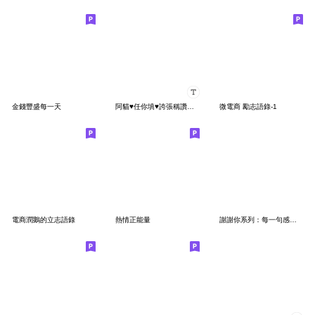
金錢豐盛每一天
阿貓♥任你填♥誇張稱讚系列
微電商 勵志語錄-1
電商潤鵝的立志語錄
熱情正能量
謝謝你系列：每一句感謝都是我的心意