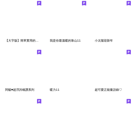
【大字版】簡單實用的貼圖2
我是你最溫暖的靠山11
小太陽迎新年
阿貓♥超浮誇稱讚系列
暖力11
超可愛正能量語錄♡