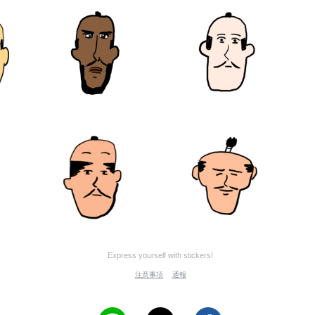
Express yourself with stickers!
注意事項
通報