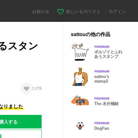
お知らせ
|
欲しいものリスト
|
ログイン
sattouの他の作品
るスタン
ボルゾイとふれ
あうスタンプ
sattou's
stamp2
1,176
The 水分補給
になりました
購入する
DogFan
題