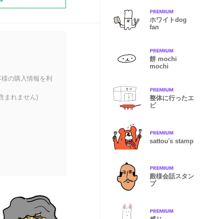
ホワイトdog
fan
餅 mochi
mochi
客様の購入情報を利
含まれません)
整体に行ったエ
ビ
sattou's stamp
殿様会話スタン
プ