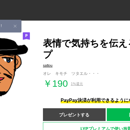
！
表情で気持ちを伝え
プ
sattou
オレ キモチ ツタエル・・・
￥190
1%還元
PayPay決済が利用できるよう
プレゼントする
LYPプレミアムで使い放