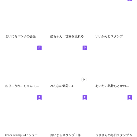
まいにちパン子の会話の締めくくりスタンプ
星ちゃん、世界を流れる
いいかんじスタンプ
おりこうねこちゃん（丁寧）
みんなの気分。4
あいたい気持ちとかのスタンプ
krecii stamp 24."シュールな会話"
おいまるスタンプ〈修正版〉
うささんの毎日スタンプ 5