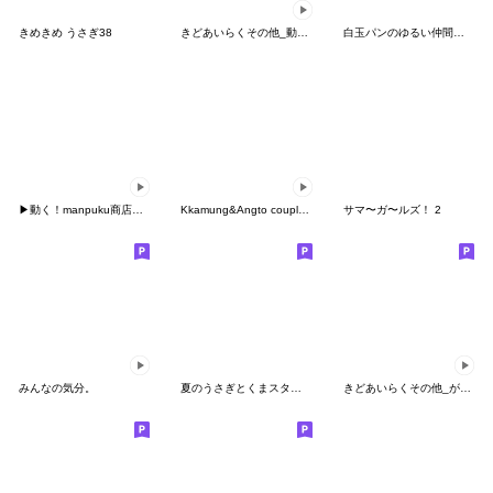
きめきめ うさぎ38
きどあいらくその他_動くやつ6
白玉パンのゆるい仲間たち
▶動く！manpuku商店のマイフレンズ
Kkamung&Angto couple10(Kkamung ver.)
サマ〜ガ〜ルズ！ 2
みんなの気分。
夏のうさぎとくまスタンプ
きどあいらくその他_がんばれ選手