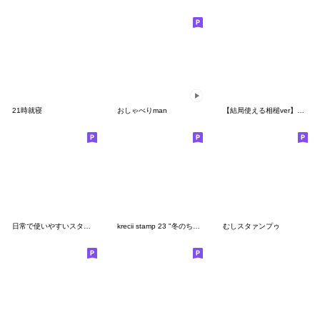
21時就寝
おしゃべりman
【結局使える相槌ver】着ぐるみmen⑦
日常で使いやすいスタンプ by mito
krecii stamp 23 "冬のちょうどいい相槌"
むしスタァンプゥ