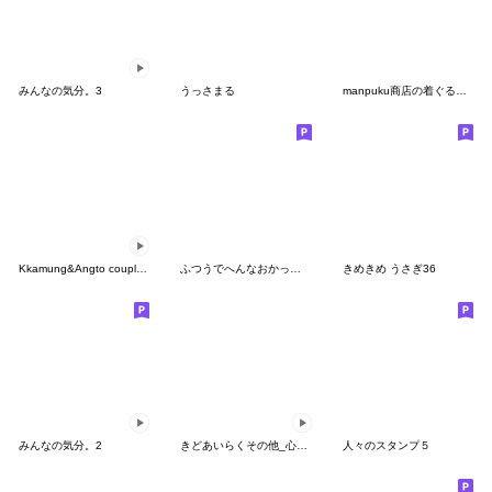
みんなの気分。3
うっさまる
manpuku商店の着ぐるみ女子スタンプ
Kkamung&Angto couple10(Angto ver.)
ふつうでへんなおかっぱさん
きめきめ うさぎ36
みんなの気分。2
きどあいらくその他_心模様
人々のスタンプ５