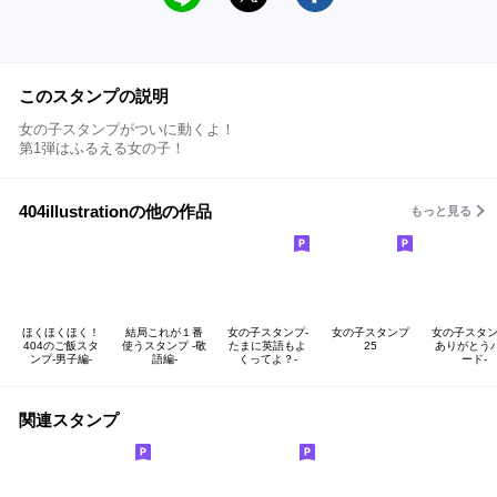
このスタンプの説明
女の子スタンプがついに動くよ！
第1弾はふるえる女の子！
404illustrationの他の作品
もっと見る
ほくほくほく！
結局これが１番
女の子スタンプ-
女の子スタンプ
女の子スタン
404のご飯スタ
使うスタンプ -敬
たまに英語もよ
25
ありがとう
ンプ-男子編-
語編-
くってよ？-
ード-
関連スタンプ