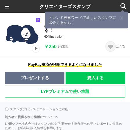
クリエイターズスタンプ
トレンド検索ワードで新しいスタンプに
出会えるかも！
ぷるぷる！ちゅりこは今日もふるえて
る！
404illustration
￥250
1,775
1%還元
PayPay決済が利用できるようになりました
プレゼントする
購入する
LYPプレミアムで使い放題
スタンプアレンジ/デコレーションに対応
制作者に提供される情報について
LINEヤフー株式会社はスタンプ/絵文字/着せかえ制作者への売上レポートの提供の
ために、お客様の購入情報を利用します。