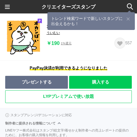
クリエイターズスタンプ
トレンド検索ワードで新しいスタンプに
出会えるかも！
オカンぽいネコ⑤【井戸端会議】
ういむい
￥190
557
1%還元
PayPay決済が利用できるようになりました
プレゼントする
購入する
LYPプレミアムで使い放題
スタンプアレンジ/デコレーションに対応
制作者に提供される情報について
LINEヤフー株式会社はスタンプ/絵文字/着せかえ制作者への売上レポートの提供の
ために、お客様の購入情報を利用します。