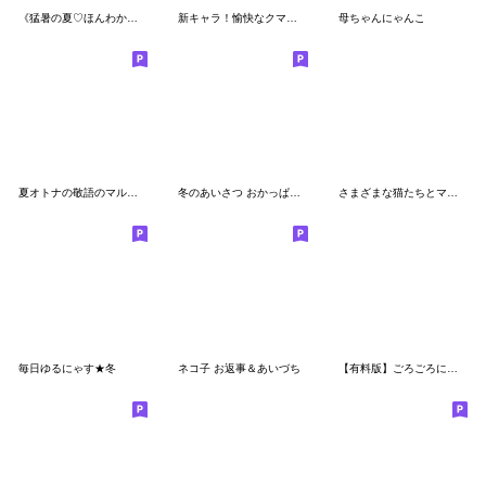
《猛暑の夏♡ほんわか言葉》ハナチャンと猫
新キャラ！愉快なクマ母ちゃん・家族の連絡
母ちゃんにゃんこ
夏オトナの敬語のマルちゃんたち
冬のあいさつ おかっぱちゃんと猫
さまざまな猫たちとマルちゃん2
毎日ゆるにゃす★冬
ネコ子 お返事＆あいづち
【有料版】ごろごろにゃんすけ コラボ 7