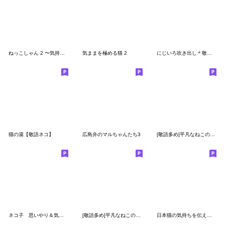
ねっこしゃん 2 〜気持ち伝える
気ままを極める猫 2
にじいろ吹き出し＊敬語の茶トラ猫さん＊
猫の湯【敬語ネコ】
広島弁のマルちゃんたち3
[敬語多め]平凡なねこの暮らし【6】
ネコ子 思いやり＆気づかい
[敬語多め]平凡なねこの暮らし【9】
日本猫の気持ちを伝える一言添えスタンプ