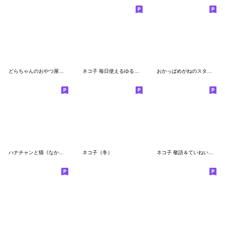
どらちゃんのおやつ屋さん
ネコ子 毎日使えるゆる敬語
おかっぱめがねのスタンプ/長文
ハナチャンと猫《なかよし春敬語》
ネコ子（冬）
ネコ子 敬語＆ていねい語２