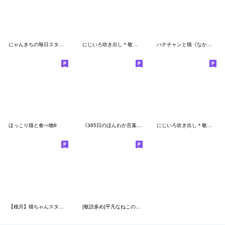
にゃんきちの毎日スタンプ
にじいろ吹き出し＊敬語のサバ白猫さん＊
ハナチャンと猫《なかよし冬敬語》
ほっこり猫と食べ物8
《365日のほんわか言葉２》ハナチャンと猫
にじいろ吹き出し＊敬語の茶白猫さん＊
【穂月】猫ちゃんスタンプ８【にっこり】
[敬語多め]平凡なねこの暮らし【5】