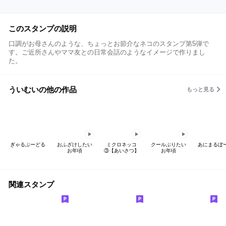
このスタンプの説明
口調がお母さんのような、ちょっとお節介なネコのスタンプ第5弾で
す。ご近所さんやママ友との日常会話のようなイメージで作りまし
た。
ういむいの他の作品
もっと見る
ぎゃるぷーどる
おふざけしたい
ミクロネッコ
クールぶりたい
あにまるぼ
お年頃
③【あいさつ】
お年頃
関連スタンプ