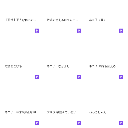
【日常】平凡なねこの暮らし【12】
敬語の使えるにゃんこ【冬を楽しむ用】
ネコ子（夏）
敬語ねこひち
ネコ子 なかよし
ネコ子 気持ち伝える
ネコ子 年末&お正月2021
フサヲ 敬語＆ていねい言葉
ねっこしゃん