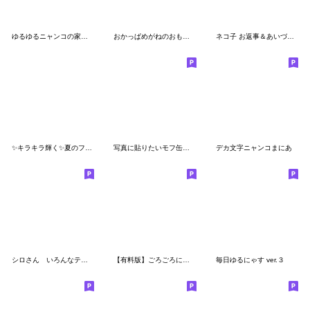
ゆるゆるニャンコの家族メッセージ
おかっぱめがねのおもしろスタンプ
ネコ子 お返事＆あいづち２
✨キラキラ輝く✨夏のフルーツ♡マトリョー
写真に貼りたいモフ缶スタンプ
デカ文字ニャンコまにあ
シロさん いろんなテンションのご挨拶
【有料版】ごろごろにゃんすけ コラボ 4
毎日ゆるにゃす ver.３