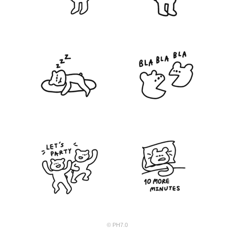
© PH7.0