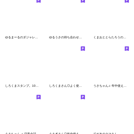
ゆるまーるのダジャレ・うさぎ♡スタンプ
ゆるうさの待ち合わせスタンプ
くまおととらたろうのでか文字スタンプ
しろくまスタンプ。10【家族】
しろくまさん◎よく使うあいさつ #1
うさちゃん♫ 年中使える！定番&季節の挨拶
うさちゃん ♫ 日常会話
うさぎさん◎年中使えるスタンプ #1
てがきのクマさん。