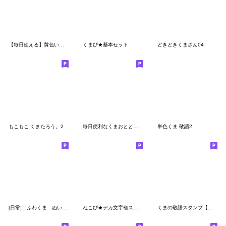
【毎日使える】黄色いズボンのうさぎ
くまぴ★基本セット
どきどきくまさん04
もこもこ くまたろう。2
毎日便利なくまおととらたろうのスタンプ
単色くま 敬語2
[日常] ふわくま ぬいぐるみ 秋色
ねこぴ★デカ文字省スペース
くまの敬語スタンプ【１】