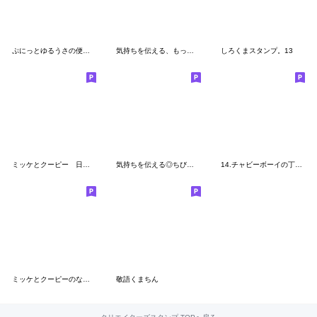
ぷにっとゆるうさの便利な敬語スタンプ
気持ちを伝える、もっちりくま（修正版）
しろくまスタンプ。13
ミッケとクーピー 日常なスタンプ
気持ちを伝える◎ちびっこうさぎさん #1
14.チャビーボーイの丁寧語スタンプ
ミッケとクーピーのなかよしペアスタンプ
敬語くまちん