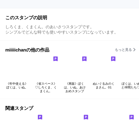
このスタンプの説明
しろくま、くまくん。のあいさつスタンプです。
シンプルでどんな時でも使いやすいスタンプになっています。
miiiiichanの他の作品
もっと見る
《年中使える》
《省スペース》
《再販》ぼく
ぬいぐるみのく
ぼくは、い
ぼくは、いぬ。
♡しろくま、く
は、いぬ。あけ
まさん。01
と仲間たち♡
まくん。
おめスタンプ
関連スタンプ