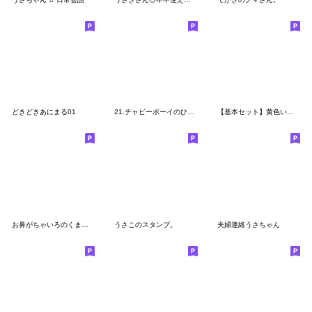
どきどきあにまる01
21.チャビーボーイのひとことスタンプ
【基本セット】黄色いズボンのうさぎ
お鼻がちゃいろのくま 基本編
うさこのスタンプ。
夫婦連絡うさちゃん