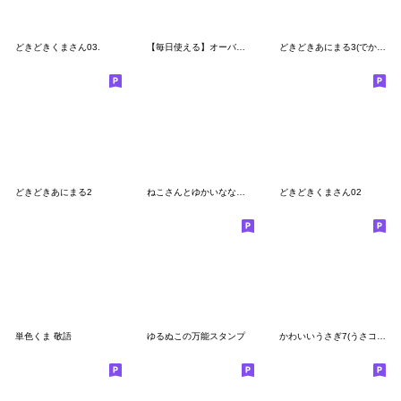
どきどきくまさん03.
【毎日使える】オーバーオールを着たクマ
どきどきあにまる3(でか文字)
どきどきあにまる2
ねこさんとゆかいななかまたちスタンプ
どきどきくまさん02
単色くま 敬語
ゆるぬこの万能スタンプ
かわいいうさぎ7(うさコンビ)