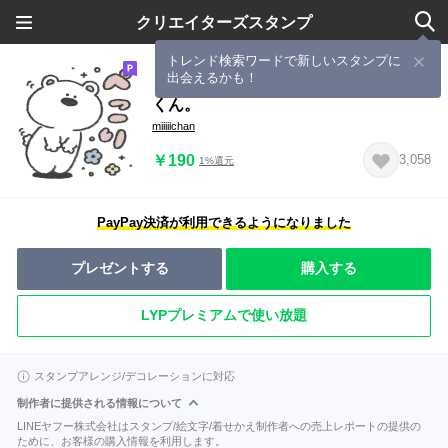
クリエイターズスタンプ
トレンド検索ワードで新しいスタンプに
出会えるかも！
《あいさつスタンプ》しろくま、くま
くん。
miiiiichan
￥190
3,058
1%還元
PayPay決済が利用できるようになりました
プレゼントする
購入する
LYPプレミアムで使い放題
スタンプアレンジ/デコレーションに対応
制作者に提供される情報について
LINEヤフー株式会社はスタンプ/絵文字/着せかえ制作者への売上レポートの提供の
ために、お客様の購入情報を利用します。