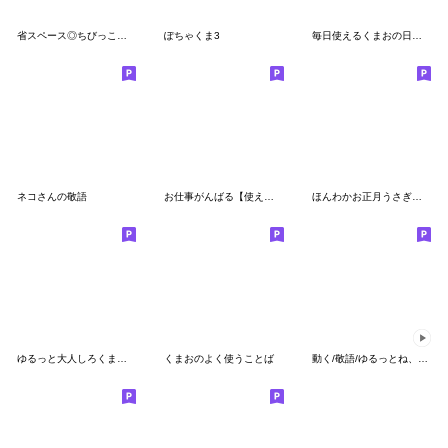
省スペース◎ちびっこうさぎさん #5
ぽちゃくま3
毎日使えるくまおの日常スタンプ
ネコさんの敬語
お仕事がんばる【使える敬語】スタンプ
ほんわかお正月うさぎときどきにんじん再販
ゆるっと大人しろくま【その2】
くまおのよく使うことば
動く/敬語/ゆるっとね、ゆるっと