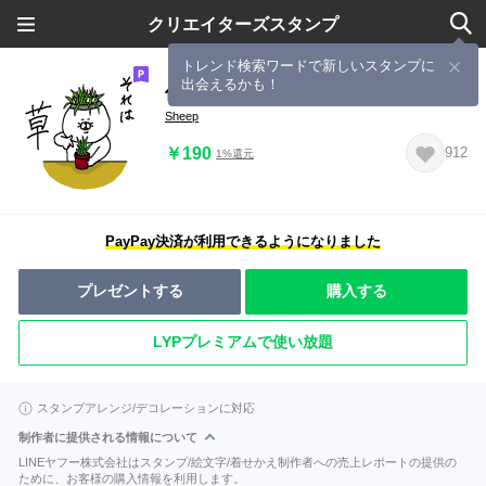
クリエイターズスタンプ
トレンド検索ワードで新しいスタンプに
出会えるかも！
仲良しさんに送る為スタンプ【２】
Sheep
￥190
912
1%還元
PayPay決済が利用できるようになりました
プレゼントする
購入する
LYPプレミアムで使い放題
スタンプアレンジ/デコレーションに対応
制作者に提供される情報について
LINEヤフー株式会社はスタンプ/絵文字/着せかえ制作者への売上レポートの提供の
ために、お客様の購入情報を利用します。