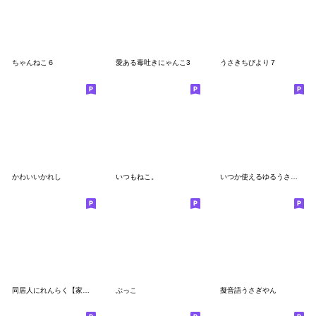
ちゃんねこ６
愛ある毒吐きにゃんこ3
うさきちびより７
かわいいかれし
いつもねこ。
いつか使えるゆるうさのスタンプ
同居人にれんらく【家族】
ぶっこ
擬音語うさぎやん