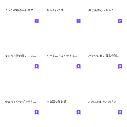
ミッケのゆるかわスタンプ
ちゃんねこ９
春と英語とうちゃこ
ゆるうさ達の使いこなせたら便利スタンプ
くーまん「よく使える編」
ハチワレ猫の日常会話【ウチノコイチバン】
かまってウサギ（使えるよ！）
オタ活な彼奴等
ふわふわしたふわうさ