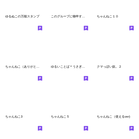
ゆるぬこの万能スタンプ
このグループに物申すクマ
ちゃんねこ１０
ちゃんねこ（ありがとう）
ゆるいことば＊うさぎのうさこ
クマっぽい奴。２
ちゃんねこ3
ちゃんねこ５
ちゃんねこ（使えるver)