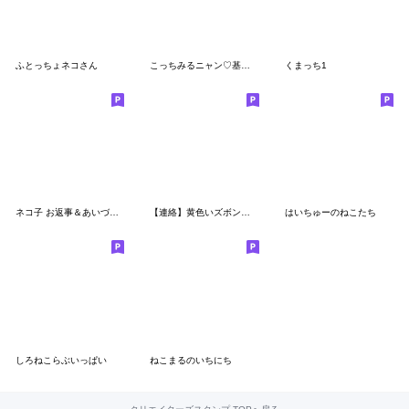
ふとっちょネコさん
こっちみるニャン♡基本のスタンプ
くまっち1
ネコ子 お返事＆あいづち（敬語）
【連絡】黄色いズボンのうさぎ
はいちゅーのねこたち
しろねこらぶいっぱい
ねこまるのいちにち