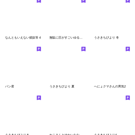
なんともいえない彼奴等 4
無駄に圧がすごいゆるうさ
うさきちびより 冬
パン君
うさきちびより 夏
へにょクマさんの男気2
うさきちびより８
ねこさんとゆかいななかまたちスタンプ
うさきちびより4