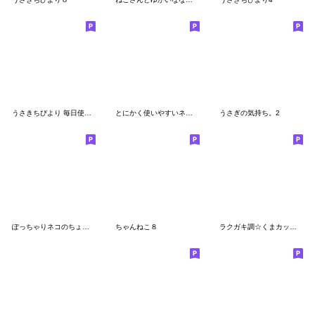
うさきちびより 毎日使える
とにかく使いやすいネコとウサギ
うさぎの気持ち。2
ぽっちゃりネコのちょっとだけ関西弁6
ちゃんねこ８
ラクガキ調☆くまカップル【気持ち伝える】