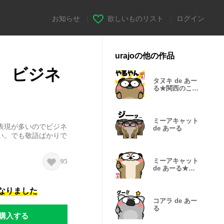
お知らせ
|
欲しいものリスト
|
ログイン
urajoの他の作品
 ビジネ
タヌキ de あー
る★関西のこと
ば
ミーアキャット
表現が多いのでビジネ
de あーる
い。でも敬語ばかりで
ミーアキャット
95
de あーる★関
西のことば
になりました
コアラ de あー
る
購入する