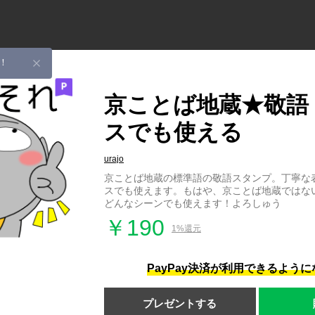
！
京ことば地蔵★敬語
スでも使える
urajo
京ことば地蔵の標準語の敬語スタンプ。丁寧な
スでも使えます。もはや、京ことば地蔵ではな
どんなシーンでも使えます！よろしゅう
￥190
1%還元
PayPay決済が利用できるよう
プレゼントする