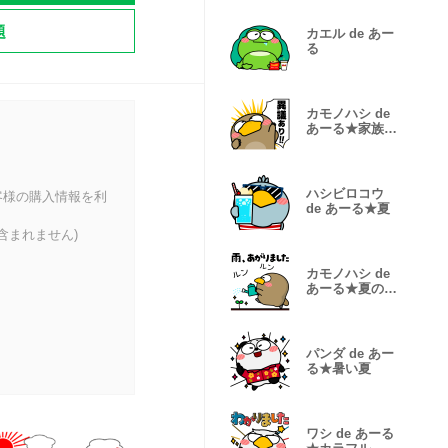
題
カエル de あー
る
カモノハシ de
あーる★家族通
信
ハシビロコウ
客様の購入情報を利
de あーる★夏
含まれません)
カモノハシ de
あーる★夏の天
気
パンダ de あー
る★暑い夏
ワシ de あーる