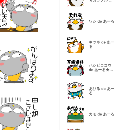
★カラフル デ
カ文字 敬語
ワシ de あーる
キツネ de あー
る
ハシビロコウ
de あーる★家
族連絡
あひる de あー
る
カモ de あーる