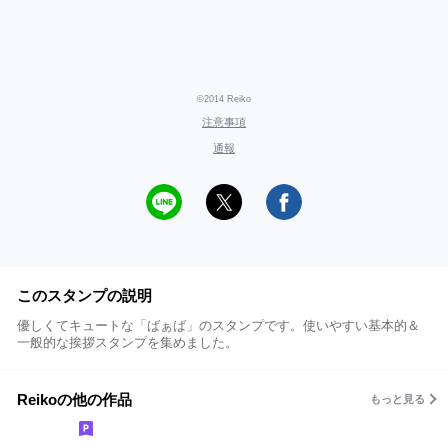
©2014 Reiko
注意事項
通報
このスタンプの説明
優しくてキュートな「ばぁば」のスタンプです。使いやすい基本的＆
一般的な挨拶スタンプを集めました。
Reikoの他の作品
もっと見る