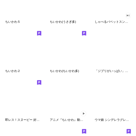
ちいかわ５
ちいかわ(うさぎ多)
しゃべるパペットスンスン（GOOD）
ちいかわ２
ちいかわ(ちいかわ多)
「ジブリがいっぱい」スタンプ
即レス！スヌーピー 好印象な長文スタンプ
アニメ『ちいかわ』動くLINEスタンプ vol.1
ウマ娘 シンデレラグレイ かんたんオグリ