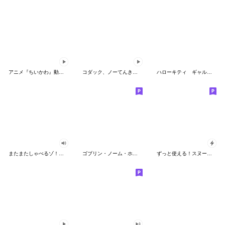
アニメ『ちいかわ』動くLINEスタンプ vol.2
コダック、ノーてんきに悩み中！
ハローキティ ギャルバイブス♡
またまたしゃべるゾ！クレヨンしんちゃん
ゴブリン・ノーム・ホーン
ずっと使える！スヌーピーのグリーティング