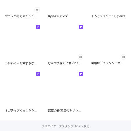
ザコシのええやんシューシュースタンプ
Dyticaスタンプ
トムとジェリー×くまみね
心伝わる♡可愛すぎない大人の長文スタンプ
なかやまきんに君 パワー!!スタンプ
劇場版『チェンソーマン レゼ篇』
ネガティブくま１００％ 憂鬱な一日
架空の神/架空のギリシャ神話
クリエイターズスタンプ TOPへ戻る