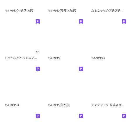
ちいかわ(ハチワレ多)
ちいかわ(モモンガ多)
たまごっちのプチプチおみせっち
しゃべるパペットスンスン
ちいかわ
ちいかわ３
ちいかわ４
ちいかわ(冬かな)
ミャクミャク 公式スタンプ第２弾