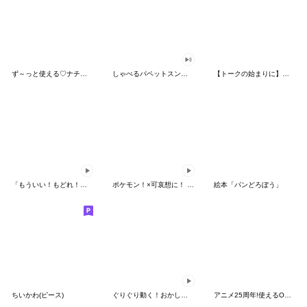
ず～っと使える♡ナチュラルガール
しゃべるパペットスンスン（HAPPY）
【トークの始まりに】ゆるカワ♪スヌーピー
「もういい！もどれ！ピカチュウ！」
ポケモン！×可哀想に！ ムチっとスタンプ
絵本「パンどろぼう」
ちいかわ(ピース)
ぐりぐり動く！おかしなポケモンスタンプ
アニメ25周年!使えるONE PIECEスタンプ