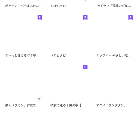
ポケモン パモまみれスタンプ
んぽちゃむ
TVドラマ「孤独のグルメ」
ず～っと使える♡丁寧な敬語お辞儀スタンプ
メロとタビ
ミッフィー やさしい敬語スタンプ
動くメタモン。得意でも苦手でもへんしん！
彼女に送る子供の字【カップル・彼氏】
アニメ「ダンダダン」