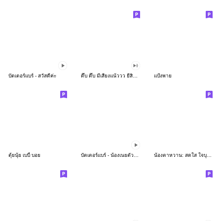
บัตเตอร์แบร์ - สวัสดีค่ะ
ดึ๊บ ดึ๊บ มีเสียงแน้ววว ยี่สิบห้า
แป้งพาย
ตุ้ยนุ้ย เบบี้ บอย
บัตเตอร์แบร์ - น้องเนยตัวตึง พุงเต่ง
น้องตาหวาน: สดใส ใจบุญ (สีพาสเทล)