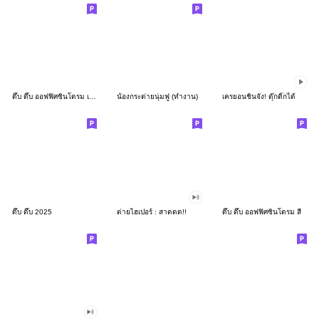
ดึ๊บ ดึ๊บ ออฟฟิศซินโดรม เก้า
น้องกระต่ายนุ่มฟู (ทำงาน)
เครยอนชินจัง! ดุ๊กดิ๊กได้
ดึ๊บ ดึ๊บ 2025
ต่ายไฮเปอร์ : สาดดด!!
ดึ๊บ ดึ๊บ ออฟฟิศซินโดรม สี่