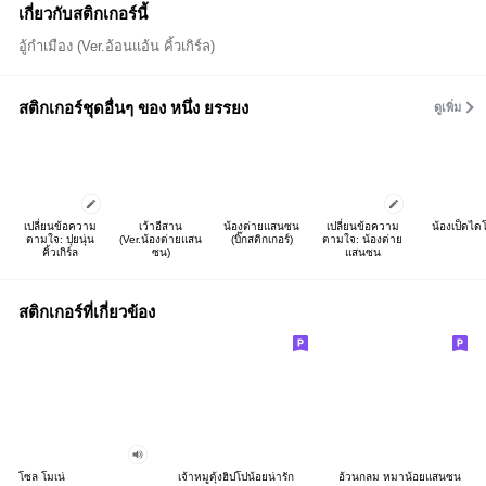
เกี่ยวกับสติกเกอร์นี้
อู้กำเมือง (Ver.อ้อนแอ้น คิ้วเกิร์ล)
สติกเกอร์ชุดอื่นๆ ของ หนึ่ง ยรรยง
ดูเพิ่ม
เปลี่ยนข้อความ
เว้าอีสาน
น้องต่ายแสนซน
เปลี่ยนข้อความ
น้องเป็ดได
ตามใจ: ปุยนุ่น
(Ver.น้องต่ายแสน
(บิ๊กสติกเกอร์)
ตามใจ: น้องต่าย
คิ้วเกิร์ล
ซน)
แสนซน
สติกเกอร์ที่เกี่ยวข้อง
โซล โมเน่
เจ้าหมูดุ้งฮิปโปน้อยน่ารัก
อ้วนกลม หมาน้อยแสนซน