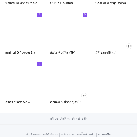
นายต้นไม้ ทำงาน ทำงาน ทำงาน!!!
ซัมเมอร์และเพื่อน
น้องยิมยิ้ม ส่งสุข ทุกวัน CutePastel THA
minimal G ( sweet 1 )
ส้มโอ คิ้วเกิร์ล (TH)
มีดี้ ฉลองปีใหม่
ดิวดิว ชีวิตทำงาน
คัลแลน & พี่จอง ชุดที่ 2
ครีเอเตอร์สติกเกอร์ หน้าหลัก
|
|
ข้อกำหนดการใช้บริการ
นโยบายความเป็นส่วนตัว
ช่วยเหลือ