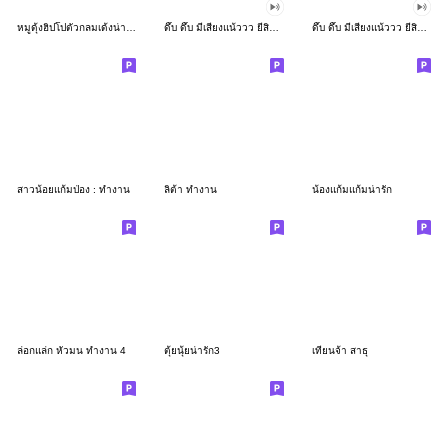
หมูดุ้งฮิปโปตัวกลมเด้งน่ารัก
ดึ๊บ ดึ๊บ มีเสียงแน้ววว ยี่สิบเจ็ด
ดึ๊บ ดึ๊บ มีเสียงแน้ววว ยี่สิบหก
สาวน้อยแก้มป่อง : ทำงาน
ลิต้า ทำงาน
น้องแก้มแก้มน่ารัก
ล่อกแล่ก หัวมน ทำงาน 4
ตุ้ยนุ้ยน่ารัก3
เทียนจ้า สาธุ