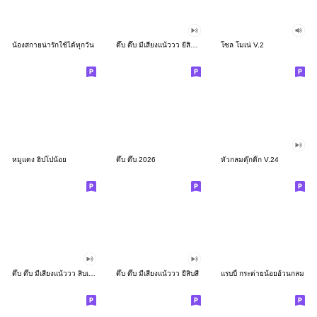
น้องสกายน่ารักใช้ได้ทุกวัน
ดึ๊บ ดึ๊บ มีเสียงแน้ววว ยี่สิบสอง
โซล โมเน่ V.2
หมูแดง ฮิปโปน้อย
ดึ๊บ ดึ๊บ 2026
หัวกลมดุ๊กดิ๊ก V.24
ดึ๊บ ดึ๊บ มีเสียงแน้ววว สิบเก้า
ดึ๊บ ดึ๊บ มีเสียงแน้ววว ยี่สิบสี่
แรบบี้ กระต่ายน้อยอ้วนกลม