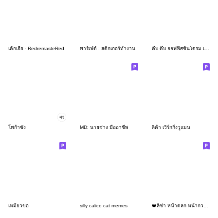
เด็กเฮีย - RedremasteRed
พาร์เฟ่ต์ : สติกเกอร์ทำงาน
ดึ๊บ ดึ๊บ ออฟฟิศซินโดรม เจ็ด
โพก้าซัง
MD: นายช่าง มืออาชีพ
ลิต้า เวิร์กกิ้งวูแมน
เหมียวขอ
silly calico cat memes
❤️ลิซ่า หน้าตลก หน้ากวน!❤️