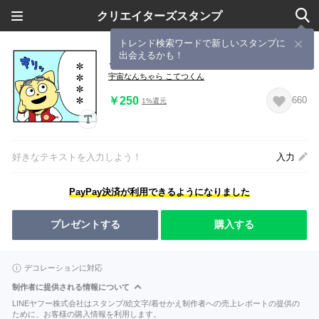
クリエイターズスタンプ
トレンド検索ワードで新しいスタンプに
出会えるかも！
こてつ 漫画コマ カスタムスタンプ
宇宙なんちゃら こてつくん
￥250
660
1%還元
好きなテキストを入力しよう！
入力
PayPay決済が利用できるようになりました
プレゼントする
購入する
デコレーションに対応
制作者に提供される情報について
LINEヤフー株式会社はスタンプ/絵文字/着せかえ制作者への売上レポートの提供の
ために、お客様の購入情報を利用します。