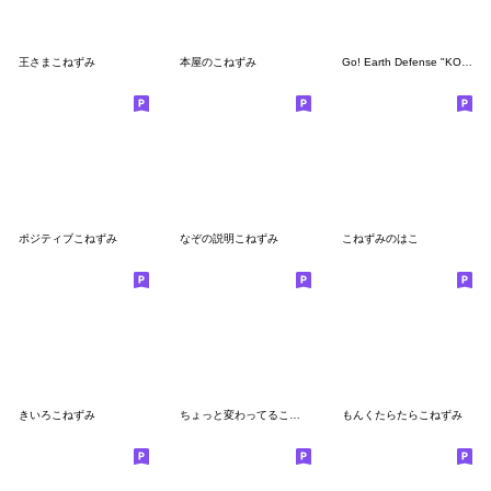
王さまこねずみ
本屋のこねずみ
Go! Earth Defense "KONEZUMI" Taiwan Ver.
ポジティブこねずみ
なぞの説明こねずみ
こねずみのはこ
きいろこねずみ
ちょっと変わってるこねずみ
もんくたらたらこねずみ