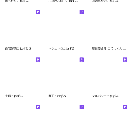
はったりこねずみ
ごきげん取りこねずみ
関西出身のこねずみ
自宅警備こねずみ２
マシュマロこねずみ
毎日使える こてつくん 原作スタンプ
主婦こねずみ
魔王こねずみ
フルパワーこねずみ