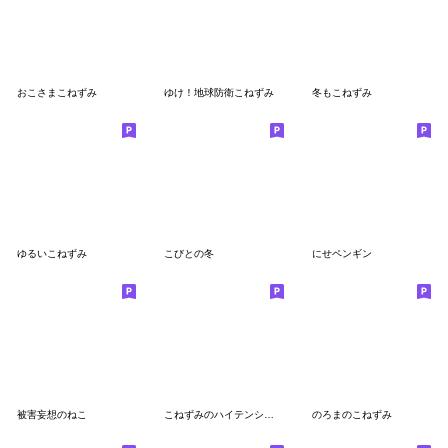
おこさまこねずみ
ゆけ！地球防衛こねずみ
冬もこねずみ
ゆるいこねずみ
こびとの冬
にせペンギン
被害妄想のねこ
こねずみのハイテンションな1日!
のろまのこねずみ