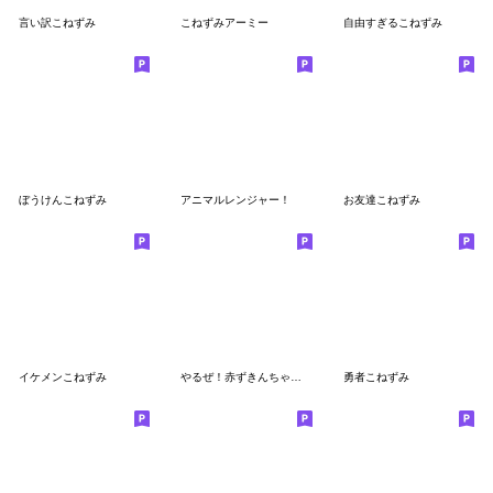
言い訳こねずみ
こねずみアーミー
自由すぎるこねずみ
ぼうけんこねずみ
アニマルレンジャー！
お友達こねずみ
イケメンこねずみ
やるぜ！赤ずきんちゃん！
勇者こねずみ