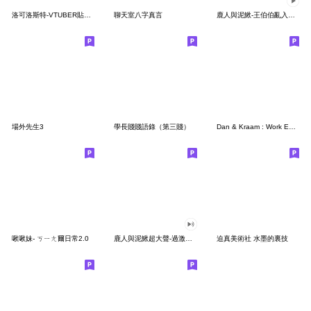
洛可洛斯特-VTUBER貼圖03
聊天室八字真言
鹿人與泥鰍-王伯伯亂入海綿寶寶迷因貼圖
場外先生3
學長賤賤語錄（第三賤）
Dan & Kraam : Work Edition
啾啾妹- ㄎㄧㄤ爾日常2.0
鹿人與泥鰍超大聲-過激迷因 聖誕魔幻貼圖
迫真美術社 水墨的裏技