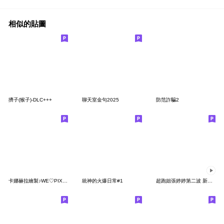
相似的貼圖
擠子(猴子)-DLC+++
聊天室金句2025
防范詐騙2
卡娜赫拉繪製♪WE♡PIXAR
統神的火爆日常#1
超跑姐張婷婷第二波 新春第一炮