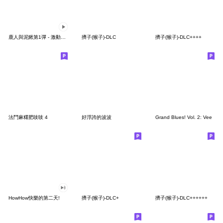
鹿人與泥鰍第1彈 - 激動泥鰍（重新上架）
擠子(猴子)-DLC
擠子(猴子)-DLC++++
法鬥麻糬肥吱吱 4
好浮誇的波波
Grand Blues! Vol. 2: Vee
HowHow快樂的第二天!
擠子(猴子)-DLC+
擠子(猴子)-DLC++++++