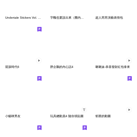
Undertale Stickers Vol. 1 (English)
字醜也要說出來（圈內篇）
超人芮芮演藝表情包
屁孩時代6
胖企鵝的內心話4
啾啾妹-恭喜發財紅包拿來
小貓咪男友
玩具總動員4 隨你填貼圖
郁茜的動圖