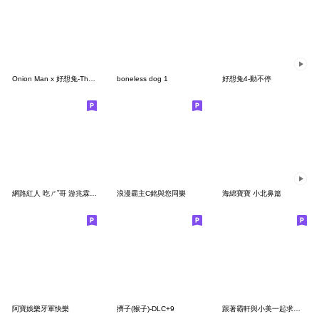
Onion Man x 好想兔-Threads流行用語篇
boneless dog 1
好想兔4-動不停
網路紅人 吃ㄕˇ哥 游兆霖 功夫篇
浪漫霸主C銘與您同樂
海綿寶寶 小北鼻篇
阿寶娛樂牙軍快樂
擠子(猴子)-DLC+9
跟著霸軒與小美一起求職防詐騙