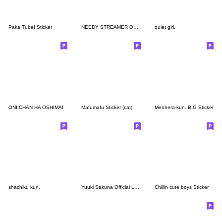
Paka Tube! Sticker
NEEDY STREAMER OVERLOAD
quiet girl.
ONIICHAN HA OSHIMAI
Mafumafu Sticker (cat)
Menhera-kun. BIG Sticker
shachiku kun.
Yuuki Sakuna Official LINE Stickers
Chillin cute boys Sticker