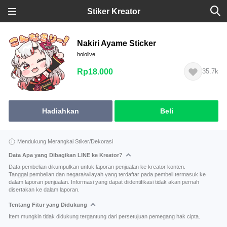
Stiker Kreator
Nakiri Ayame Sticker
hololive
Rp18.000
35.7k
Hadiahkan
Beli
Mendukung Merangkai Stiker/Dekorasi
Data Apa yang Dibagikan LINE ke Kreator?
Data pembelian dikumpulkan untuk laporan penjualan ke kreator konten.
Tanggal pembelian dan negara/wilayah yang terdaftar pada pembeli termasuk ke
dalam laporan penjualan. Informasi yang dapat diidentifikasi tidak akan pernah
disertakan ke dalam laporan.
Tentang Fitur yang Didukung
Item mungkin tidak didukung tergantung dari persetujuan pemegang hak cipta.