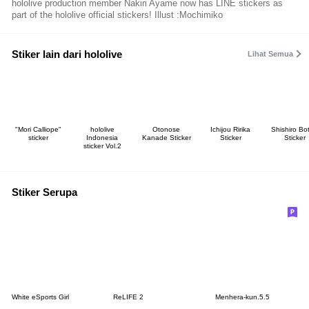
hololive production member Nakiri Ayame now has LINE stickers as
part of the hololive official stickers! Illust :Mochimiko
Stiker lain dari hololive
Lihat Semua
"Mori Calliope"
hololive
Otonose
Ichijou Ririka
Shishiro Bo
sticker
Indonesia
Kanade Sticker
Sticker
Sticker
sticker Vol.2
Stiker Serupa
White eSports Girl
ReLIFE 2
Menhera-kun.5.5