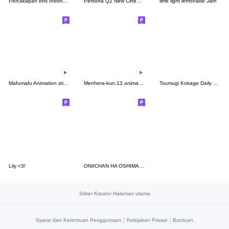
Percakapan bhs Indonesia Ujinyan, Kasual
Persona Q2 New Cinema Labyrinth ENG ver.
lime light lemonade Jam
Mafumafu Animation sticker (cat)
Menhera-kun.13 animation
Tsumugi Kokage Daily Life Stickers.
Lily <3!
ONIICHAN HA OSHIMAI 3
Stiker Kreator Halaman utama
|
|
Syarat dan Ketentuan Penggunaan
Kebijakan Privasi
Bantuan