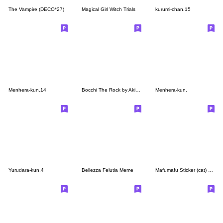
The Vampire (DECO*27)
Magical Girl Witch Trials
kurumi-chan.15
Menhera-kun.14
Bocchi The Rock by Aki Hamazi
Menhera-kun.
Yurudara-kun.4
Bellezza Felutia Meme
Mafumafu Sticker (cat) vol.2