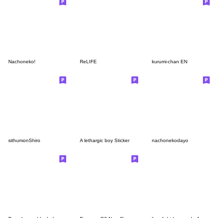
Nachoneko!
ReLIFE
kurumi-chan EN
sithumonShiro
A lethargic boy Sticker
nachonekodayo