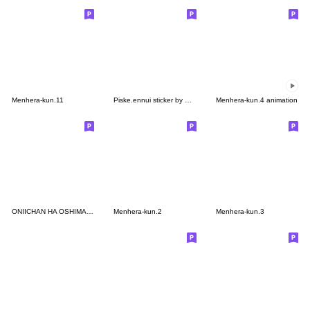
Menhera-kun.11
Piske.ennui sticker by Kanahei
Menhera-kun.4 animation
ONIICHAN HA OSHIMAI 2
Menhera-kun.2
Menhera-kun.3