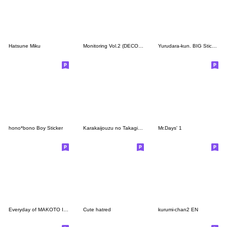
Hatsune Miku
Monitoring Vol.2 (DECO*27)
Yurudara-kun. BIG Sticker
hono*bono Boy Sticker
Karakaijouzu no Takagisan
Mr.Days' 1
Everyday of MAKOTO Indonesian&Japanese
Cute hatred
kurumi-chan2 EN