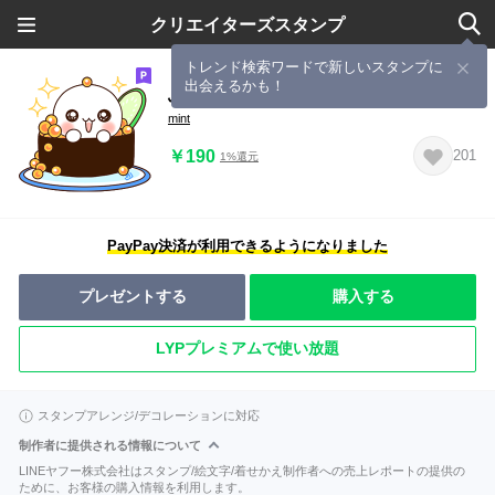
クリエイターズスタンプ
トレンド検索ワードで新しいスタンプに
出会えるかも！
ふわまる 一生使える思いやりすたんぷ
mint
￥190
201
1%還元
PayPay決済が利用できるようになりました
プレゼントする
購入する
LYPプレミアムで使い放題
スタンプアレンジ/デコレーションに対応
制作者に提供される情報について
LINEヤフー株式会社はスタンプ/絵文字/着せかえ制作者への売上レポートの提供の
ために、お客様の購入情報を利用します。