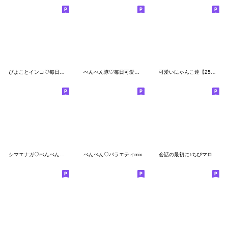
ぴよことインコ♡毎日可愛いデカ文字
ぺんぺん隊♡毎日可愛いペンギン
可愛いにゃんこ達【25】気持ちスタンプ
シマエナガ♡ぺんぺん♡ちびマロの長文
ぺんぺん♡バラエティmix
会話の最初に♪ちびマロ