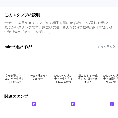
このスタンプの説明
一年中、毎日使えるシンプルで相手を気にせず誰にでも送れる優しい
気づかいスタンプです。家族や友達、みんなに♪(学校/職場/日常/あいさ
つ/かわいい/ほっこり/楽しい）
mintの他の作品
もっと見る
幸せを呼ぶシマ
幸せを呼ぶらぶ
かわいい大人女
超ふわまる 一生
かわいい大
エナガ 一生使え
くま テディ
子＊一生使える
使える! 気持ち伝
子＊毎日使
るすたんぷ
あにまる時間
えよう
夏のご挨
関連スタンプ