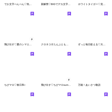
でか文字ぺんぺん♡気持ち伝わる長文
新解禁♡BIGでデカ文字の見やすいスタンプ
ホワイトタイガー♡見やすいデカ文字
飛び出す♡夏のシマエナガ
クロネコすたんぷともちっぺ☆太文字
ずっと毎日使える♡大人のやさしいスタンプ
ちびマロ♡春日和♪
飛び出す♡ちびマロsummer
万能！あいさつ敬語