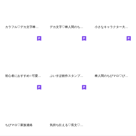
カラフル♡デカ文字棒人間
デカ文字♡棒人間のちびマロ
小さなキャラクター大集合♡ぺんぺんズ
初心者におすすめ✨可愛い吹き出しスタンプ
ぶいすぽ創作スタンプ【第二弾】
棒人間のちびマロ♡ぴよパンダ
ちびマロ♡家族連絡
気持ち伝える♡長文♡ちびマロ