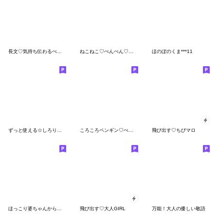
長文♡気持ち伝わるぺんぺん
ねこねこ♡ぺんぺん♡ちびマロの長文
ほのぼのくま***11
ずっと使える☆しろりぼん
ころころペンギン♡ぺんぺん毎日デカ文字
飛び出す♡ちびマロ
ほっこり婆ちゃんからのお返事
飛び出す♡大人GIRL
万能！大人の優しい敬語