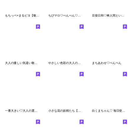
もちっペ×まるピヨ【敬語】
ちびマロ♡ぺんぺん♡カラフルmix!
豆柴日和♡棒人間といっしょ
大人の優しい気遣い敬語♡ぺんぺん
やさしい色彩の大人の親切で丁寧なスタンプ
まちあわせ♡ぺんぺん
一番大きい♡大人の選びやすいスタンプ
小さな花の妖精たち【春】
白くまちゃん♡ 毎日使えるスタンプ