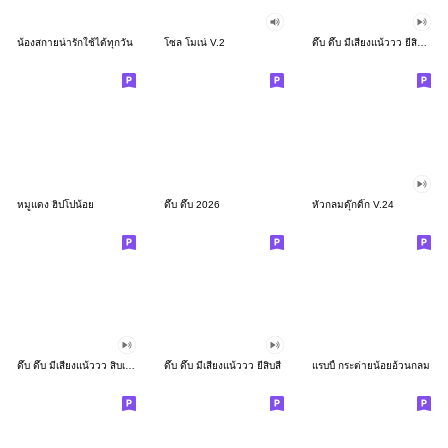
น้องสกายน่ารักใช้ได้ทุกวัน
โซล โมเน่ V.2
ดึ๊บ ดึ๊บ มีเสียงแน้ววว ยี่สิบสอง
หมูแดง ฮิปโปน้อย
ดึ๊บ ดึ๊บ 2026
หัวกลมดุ๊กดิ๊ก V.24
ดึ๊บ ดึ๊บ มีเสียงแน้ววว สิบเก้า
ดึ๊บ ดึ๊บ มีเสียงแน้ววว ยี่สิบสี่
แรบบี้ กระต่ายน้อยอ้วนกลม