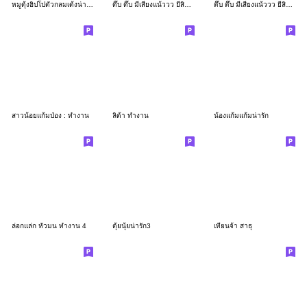
หมูดุ้งฮิปโปตัวกลมเด้งน่ารัก
ดึ๊บ ดึ๊บ มีเสียงแน้ววว ยี่สิบเจ็ด
ดึ๊บ ดึ๊บ มีเสียงแน้ววว ยี่สิบหก
สาวน้อยแก้มป่อง : ทำงาน
ลิต้า ทำงาน
น้องแก้มแก้มน่ารัก
ล่อกแล่ก หัวมน ทำงาน 4
ตุ้ยนุ้ยน่ารัก3
เทียนจ้า สาธุ