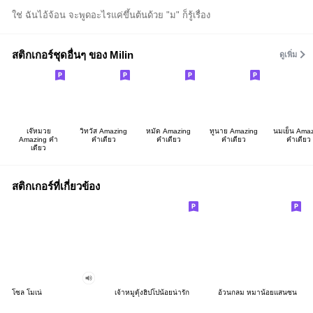
ใช่ ฉันไอ้จ้อน จะพูดอะไรแค่ขึ้นต้นด้วย "ม" ก็รู้เรื่อง
สติกเกอร์ชุดอื่นๆ ของ Milin
ดูเพิ่ม
เจ๊หมวย
วิทวัส Amazing
หมัด Amazing
ทูนาย Amazing
นมเย็น Amaz
Amazing คำ
คำเดียว
คำเดียว
คำเดียว
คำเดียว
เดียว
สติกเกอร์ที่เกี่ยวข้อง
โซล โมเน่
เจ้าหมูดุ้งฮิปโปน้อยน่ารัก
อ้วนกลม หมาน้อยแสนซน