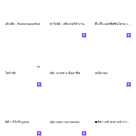
เด็กเฮีย - RedremasteRed
พาร์เฟ่ต์ : สติกเกอร์ทำงาน
ดึ๊บ ดึ๊บ ออฟฟิศซินโดรม เจ็ด
โพก้าซัง
MD: นายช่าง มืออาชีพ
เหมียวขอ
ลิต้า เวิร์กกิ้งวูแมน
silly calico cat memes
❤️ลิซ่า หน้าตลก หน้ากวน!❤️