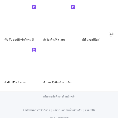
ดึ๊บ ดึ๊บ ออฟฟิศซินโดรม สี่
ส้มโอ คิ้วเกิร์ล (TH)
มีดี้ ฉลองปีใหม่
ดิวดิว ชีวิตทำงาน
หัวกลมดุ๊กดิ๊ก ทำงานที่เรารัก03
ครีเอเตอร์สติกเกอร์ หน้าหลัก
|
|
ข้อกำหนดการใช้บริการ
นโยบายความเป็นส่วนตัว
ช่วยเหลือ
©
LY Corporation