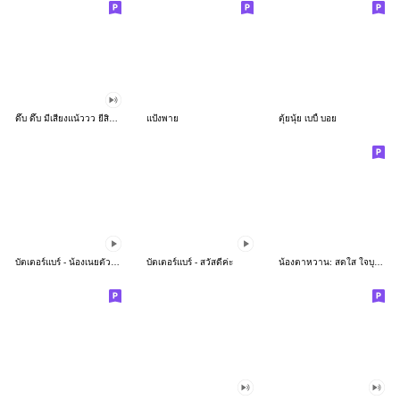
ดึ๊บ ดึ๊บ มีเสียงแน้ววว ยี่สิบห้า
แป้งพาย
ตุ้ยนุ้ย เบบี้ บอย
บัตเตอร์แบร์ - น้องเนยตัวตึง พุงเต่ง
บัตเตอร์แบร์ - สวัสดีค่ะ
น้องตาหวาน: สดใส ใจบุญ (สีพาสเทล)