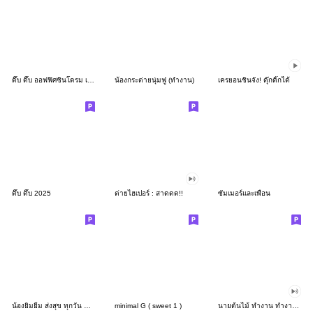
ดึ๊บ ดึ๊บ ออฟฟิศซินโดรม เก้า
น้องกระต่ายนุ่มฟู (ทำงาน)
เครยอนชินจัง! ดุ๊กดิ๊กได้
ดึ๊บ ดึ๊บ 2025
ต่ายไฮเปอร์ : สาดดด!!
ซัมเมอร์และเพื่อน
น้องยิมยิ้ม ส่งสุข ทุกวัน CutePastel THA
minimal G ( sweet 1 )
นายต้นไม้ ทำงาน ทำงาน ทำงาน!!!