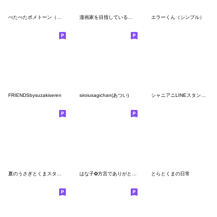
ぺたぺたポメトーン（白）
漫画家を目指しているペンギンくん
エラーくん（シンプル）
FRIENDSbysuzakiseren
siroiusagichan(あつい)
シャニアニLINEスタンプvol.1
夏のうさぎとくまスタンプ
はな子✿方言でありがとういっぱい。
とらとくまの日常