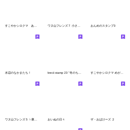
すこやかシロクマ あまい毎日
ワヌ山フレンズ７ 小さめスタンプ
おんめのスタンプ3
水辺のなかまたち！
krecii stamp 23 "冬のちょうどいい相槌"
すこやかシロクマ めがね 2
ワヌ山フレンズ５ ✨褒めるスタンプ
おいぬの日々
ザ・おばけーズ ２