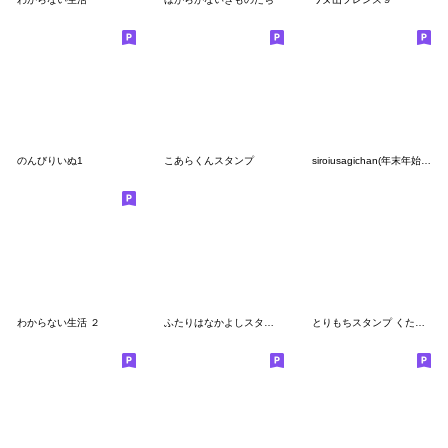
のんびりいぬ1
こあらくんスタンプ
siroiusagichan(年末年始2023)
わからない生活 ２
ふたりはなかよしスタンプ3(しろいぬちゃん
とりもちスタンプ くたびれ編