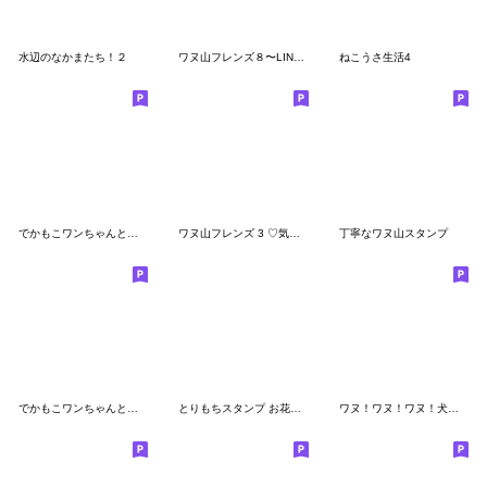
水辺のなかまたち！２
ワヌ山フレンズ８〜LINEスタンプの日ver.〜
ねこうさ生活4
でかもこワンちゃんとの暮らし（やや夏）
ワヌ山フレンズ 3 ♡気持ちお伝えver.♡
丁寧なワヌ山スタンプ
でかもこワンちゃんとの暮らし（年末寄り）
とりもちスタンプ お花見編
ワヌ！ワヌ！ワヌ！犬いっぱいスタンプ