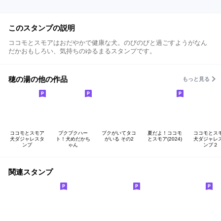
このスタンプの説明
ココモとスモアはおだやかで健康な犬。のびのびと過ごすようがなん
だかおもしろい、気持ちのゆるまるスタンプです。
穂の湯の他の作品
もっと見る
ココモとスモア
プクプクハー
プクがいてタコ
夏だよ！ココモ
ココモとス
犬ダジャレスタ
ト！犬めだかち
がいる その2
とスモア(2024)
犬ダジャレ
ンプ
ゃん
ンプ２
関連スタンプ