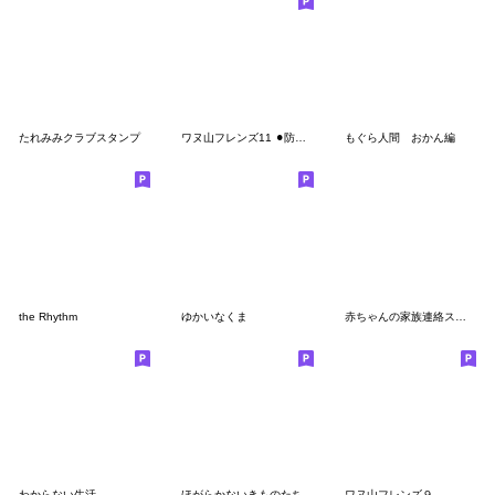
たれみみクラブスタンプ
ワヌ山フレンズ11 ⚫︎防災・連絡⚫︎
もぐら人間 おかん編
the Rhythm
ゆかいなくま
赤ちゃんの家族連絡スタンプ
わからない生活
ほがらかないきものたち
ワヌ山フレンズ９