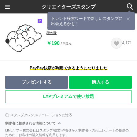
クリエイターズスタンプ
トレンド検索ワードで新しいスタンプに
出会えるかも！
ココモとスモア のびのびスタンプ
穂の湯
￥190
4,171
1%還元
PayPay決済が利用できるようになりました
プレゼントする
購入する
LYPプレミアムで使い放題
スタンプアレンジ/デコレーションに対応
制作者に提供される情報について
LINEヤフー株式会社はスタンプ/絵文字/着せかえ制作者への売上レポートの提供の
ために、お客様の購入情報を利用します。