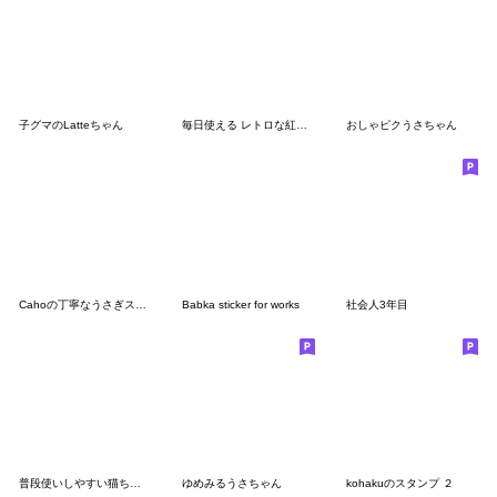
子グマのLatteちゃん
毎日使える レトロな紅茶ちゃん９
おしゃピクうさちゃん
Cahoの丁寧なうさぎスタンプ
Babka sticker for works
社会人3年目
普段使いしやすい猫ちゃん
ゆめみるうさちゃん
kohakuのスタンプ ２