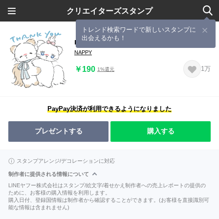
クリエイターズスタンプ
トレンド検索ワードで新しいスタンプに
出会えるかも！
mou mou sou
NAPPY
￥190
1万
1%還元
PayPay決済が利用できるようになりました
プレゼントする
購入する
スタンプアレンジ/デコレーションに対応
制作者に提供される情報について
LINEヤフー株式会社はスタンプ/絵文字/着せかえ制作者への売上レポートの提供の
ために、お客様の購入情報を利用します。
購入日付、登録国情報は制作者から確認することができます。(お客様を直接識別可
能な情報は含まれません)