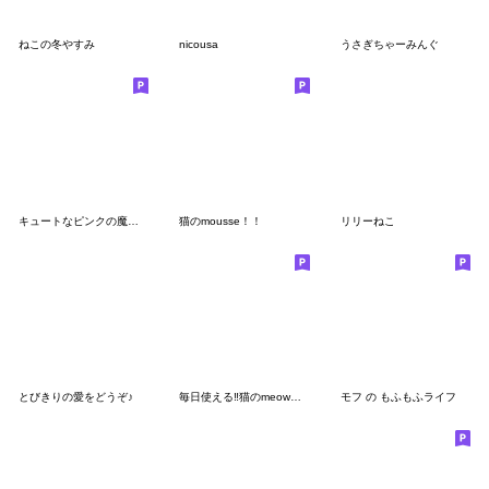
ねこの冬やすみ
nicousa
うさぎちゃーみんぐ
キュートなピンクの魔法使い♪
猫のmousse！！
リリーねこ
とびきりの愛をどうぞ♪
毎日使える‼︎猫のmeowちゃん♡
モフ の もふもふライフ