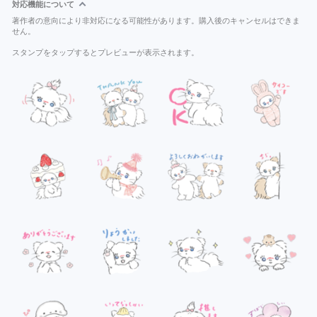
対応機能について
著作者の意向により非対応になる可能性があります。購入後のキャンセルはできま
せん。
スタンプをタップするとプレビューが表示されます。