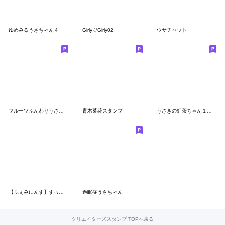
ゆめみるうさちゃん４
Girly♡Girly02
ウサチャット
フルーツふんわりうさちゃん
青木菜花スタンプ
うさぎの紅茶ちゃん１（毎日使える）
【ふぇみにんず】ずっと使える敬語40個
過眠症うさちゃん
クリエイターズスタンプ TOPへ戻る