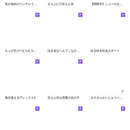
気が強めのツンデレうさぎ
もちぷに◎甘えん坊
【関西弁】シュールなミニわに
ちょびすけ〜むちむち赤ちゃん〜
泣き虫なへんてこなひつじ
ゆるゆる社会人ボーイ
毎日使えるアレックス2
甘えん坊な恐竜の女の子
カスタムかいじゅうベビー