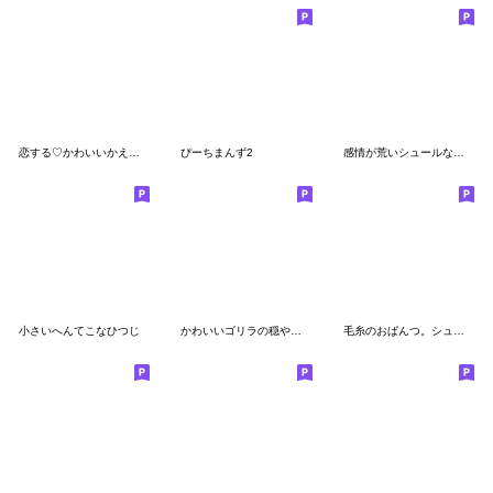
恋する♡かわいいかえるのこ
ぴーちまんず2
感情が荒いシュールなミニゴリラ
小さいへんてこなひつじ
かわいいゴリラの穏やかな日常
毛糸のおぱんつ。シュールなミニゴリラ