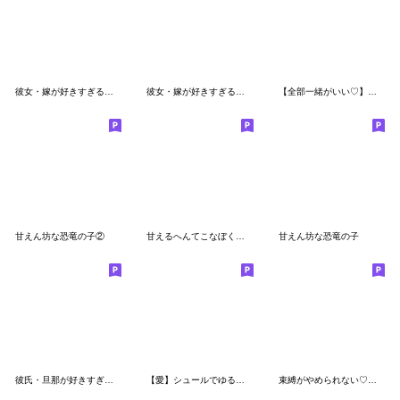
彼女・嫁が好きすぎる嫉妬深いクマ
彼女・嫁が好きすぎる嫉妬深いクマ②
【全部一緒がいい♡】シュールなミニゴリラ
甘えん坊な恐竜の子②
甘えるへんてこなぼくちゃん
甘えん坊な恐竜の子
彼氏・旦那が好きすぎる嫉妬深いクマ③
【愛】シュールでゆるすぎるミニ猿
束縛がやめられない♡シュールなミニゴリラ