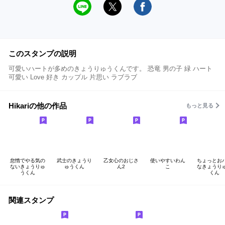
このスタンプの説明
可愛いハートが多めのきょうりゅうくんです。 恐竜 男の子 緑 ハート
可愛い Love 好き カップル 片思い ラブラブ
Hikariの他の作品
もっと見る
怠惰でやる気の
武士のきょうり
乙女心のおじさ
使いやすいわん
ちょっとお
ないきょうりゅ
ゅうくん
ん2
こ
なきょうり
うくん
くん
関連スタンプ