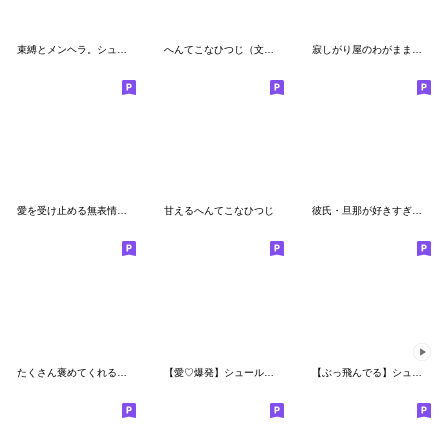
束縛とメンヘラ。シュールなミニゴリラ②
へんてこなひつじ（文字あり）
寂しがり屋のわがままな子♡
愛を受け止める無表情動物（犬）
甘えるへんてこなひつじ
彼氏・旦那が好きすぎる嫉妬深いクマ②
たくさん褒めてくれるねおなーでぃーぼーい
【愛♡爆発】シュールなミニゴリラ♡再販
【ぶっ飛んでる】シュールなミニゴリラ