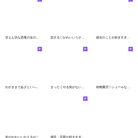
甘えん坊な恐竜の女の子②
恋する♡かわいいうさぎのこ
彼女のことが好きすぎる束縛クマさん
わがままであざといへんてこなひつじ
まったくやる気がないねおなーでぃーぼーい
幼稚園児♡シュールなミニゴリラ
冬のかわいいかえるのこ
彼氏・旦那が好きすぎる嫉妬深い茶色のクマ