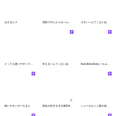
おさるん４
強気でやんちゃなへんてこなペンギン
小さいへんてこないぬ
とっても使いやすいスタンプたち 2
甘えるへんてこないぬ
BabyBabyBaby（ちゅきちゅき大ちゅき）
使いやすいぴーちまん
彼女が好きすぎる彼氏♥カップル4
シュールなミニ猿の反抗期