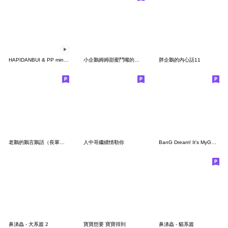
HAPIDANBUI & PP mini小小企鵝
小企鵝姆姆甜蜜鬥嘴的聖誕節
胖企鵝的內心話11
老鵝的鵝言鵝語（長輩圖系列）
人中哥繼續情勒你
BanG Dream! It's MyGO!!!!! vol.1
鼻涕蟲 - 犬系篇 2
寶寶想要 寶寶得到
鼻涕蟲 - 貓系篇