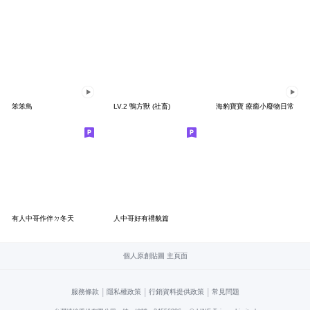
笨笨鳥
LV.2 鴨方獸 (社畜)
海豹寶寶 療癒小廢物日常
有人中哥作伴ㄉ冬天
人中哥好有禮貌篇
個人原創貼圖 主頁面
|
|
|
服務條款
隱私權政策
行銷資料提供政策
常見問題