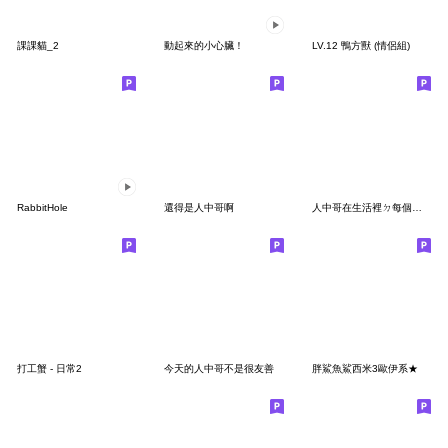
課課貓_2
動起來的小心臟！
LV.12 鴨方獸 (情侶組)
RabbitHole
還得是人中哥啊
人中哥在生活裡ㄉ每個角落
打工蟹 - 日常2
今天的人中哥不是很友善
胖鯊魚鯊西米3歐伊系★