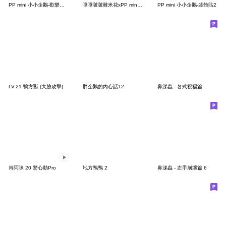
PP mini 小小企鵝-歡樂動物園派對
嗶嗶啵啵雞米花xPP mini 小小企鵝
PP mini 小小企鵝-裝飾貼2
LV.21 鴨方獸 (大臉攻擊)
胖企鵝的內心話12
鼻涕蟲 - 各式祝福篇
肖阿咪 20 驚心動Pro
地方鴨鴨 2
鼻涕蟲 - 左手崩壞篇 6