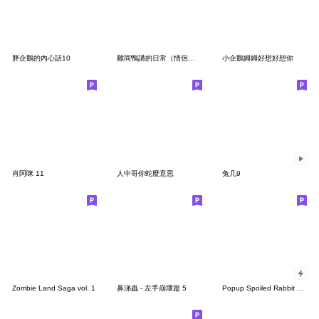
胖企鵝的內心話10
雞同鴨講的日常（情侶對話篇）
小企鵝姆姆好想好想你
肖阿咪 11
人中哥你蛇麼意思
兔几9
Zombie Land Saga vol. 1
鼻涕蟲 - 左手崩壞篇 5
Popup Spoiled Rabbit Face