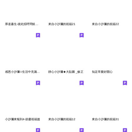
厚道書生-彼此招呼問候日常
來自小沙彌的祝福21
來自小沙彌的祝福22
感恩小沙彌✩生活中充滿感謝
靜心小沙彌★大貼圖 _修正
知足常樂好開心
小沙彌來報到4-節慶祝福篇
來自小沙彌的祝福12
來自小沙彌的祝福31