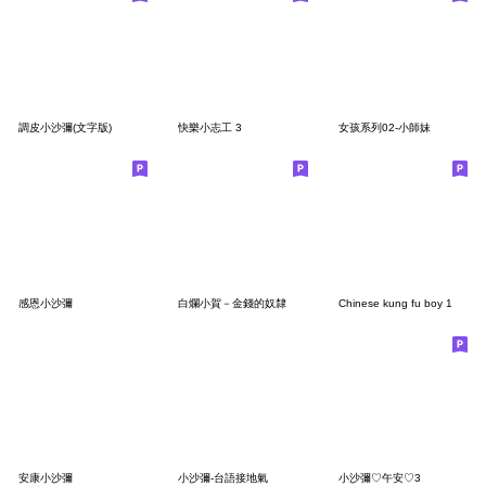
調皮小沙彌(文字版)
快樂小志工 3
女孩系列02-小師妹
感恩小沙彌
白爛小賀－金錢的奴隸
Chinese kung fu boy 1
安康小沙彌
小沙彌-台語接地氣
小沙彌♡午安♡3