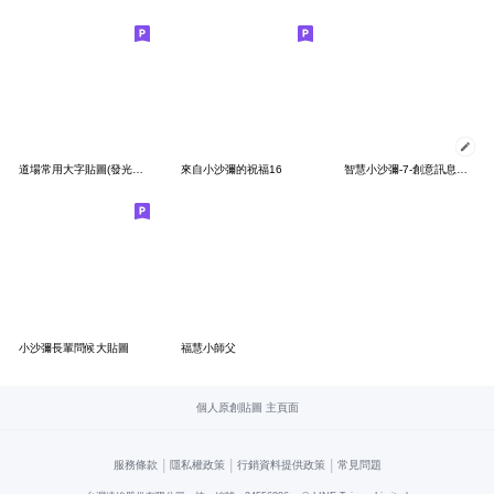
道場常用大字貼圖(發光版) Part.1
來自小沙彌的祝福16
智慧小沙彌-7-創意訊息貼圖
小沙彌長輩問候大貼圖
福慧小師父
個人原創貼圖 主頁面
|
|
|
服務條款
隱私權政策
行銷資料提供政策
常見問題