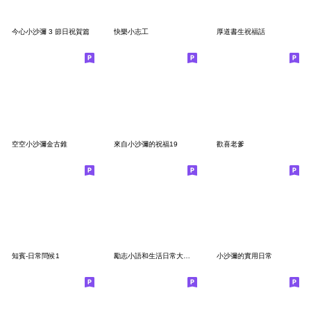
今心小沙彌 3 節日祝賀篇
快樂小志工
厚道書生祝福話
空空小沙彌金古錐
來自小沙彌的祝福19
歡喜老爹
知賓-日常問候1
勵志小語和生活日常大貼圖
小沙彌的實用日常