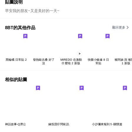
貼圖說明
早安我的朋友~又是美好的一天~
8BT的其他作品
顯示更多
黑輪橘 日常貼 2
發熱歐吉桑 好了
MIREDO 在激動
快樂小修緣 8 日
猴阿姊 與 
沒
什麼啦 2 新版
常貼
1 新版
相似的貼圖
神話故事-Q濟公
緣投囝仔問候語.
小沙彌來報到５-關懷篇