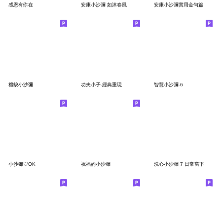
感恩有你在
安康小沙彌 如沐春風
安康小沙彌實用金句篇
禮貌小沙彌
功夫小子-經典重現
智慧小沙彌-6
小沙彌♡OK
祝福的小沙彌
洗心小沙彌 7 日常當下