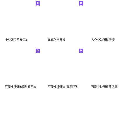
小沙彌♡早安♡2
你真的非常棒
大心小沙彌初登場
可愛小沙彌❀日常實用❀
可愛小沙彌☆ 實用問候
可愛小沙彌實用貼圖