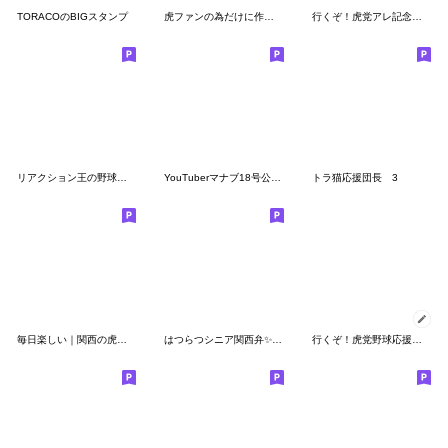
TORACOのBIGスタンプ
虎ファンの為だけに作りました Part2
行くぞ！虎党アレ記念（希望）BIGスタンプ6
リアクション王の野球好きオヤジ
YouTuberマナブ18号公式スタンプ
トラ猫応援団長 3
毎日楽しい｜関西の虎さん
はつらつシニア関西弁✨家族連絡:男性
行くぞ！虎党野球応援メッセージスタンプ4