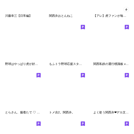
川藤幸三【日常編】
関西弁おとんねこ
【アレ】虎ファンが毎日使える【野球観戦】
野球はやっぱり虎が好き!!頑張れTORACO!!
もふトラ野球応援スタンプ
関西私鉄の運行標識板 vol.3
とらさん、服着たで ♡ ほのぼの関西弁
トメ吉2。関西弁。
よく使う関西弁❤デカ文字基本セット