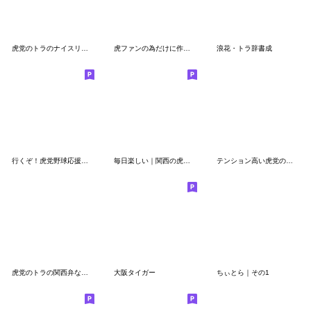
虎党のトラのナイスリアクション2
虎ファンの為だけに作りました Part4
浪花・トラ辞書成
行くぞ！虎党野球応援スタンプ2（日常版）
毎日楽しい｜関西の虎さん2
テンション高い虎党のトラ
虎党のトラの関西弁なヤツその2
大阪タイガー
ちぃとら｜その1