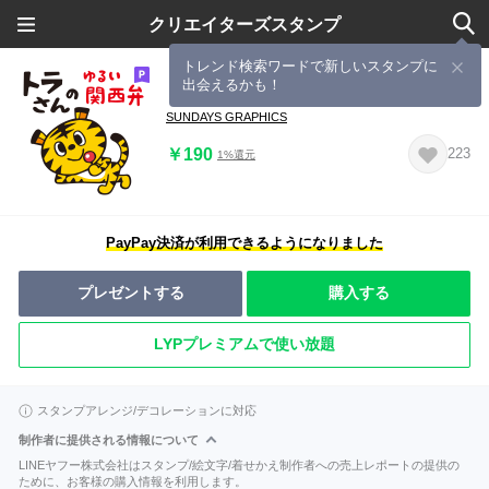
クリエイターズスタンプ
トレンド検索ワードで新しいスタンプに
出会えるかも！
「トラさん」のゆるい関西弁
SUNDAYS GRAPHICS
￥190
223
1%還元
PayPay決済が利用できるようになりました
プレゼントする
購入する
LYPプレミアムで使い放題
スタンプアレンジ/デコレーションに対応
制作者に提供される情報について
LINEヤフー株式会社はスタンプ/絵文字/着せかえ制作者への売上レポートの提供の
ために、お客様の購入情報を利用します。