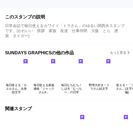
このスタンプの説明
日常会話で毎日使えるカワイイ「トラさん」のゆるい関西弁スタンプ
です。(かわいい 挨拶 家族 友達 仕事仲間 大阪 とら 虎
寅 タイガー)
SUNDAYS GRAPHICSの他の作品
もっと見る
毎日使える「カ
毎日使える家族
毎日むちむち！
野球大好き！ト
使える！「
エルさん」全身
連絡「ジャック
しば犬「むっち
ラさん絵文字
さん」(文字
絵文字
さん8」
ー」の日常
編)
関連スタンプ