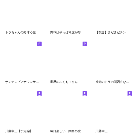
トラちゃんの野球応援フレーズ
野球はやっぱり虎が好き!!頑張れTORACO!! 2
【改訂】まだまだテンション高い虎党のトラ
サンテレビアナウンサースタンプ
世界のふくもっさん
虎党のトラの関西弁なヤツ
川藤幸三【予定編】
毎日楽しい｜関西の虎さん10
川藤幸三