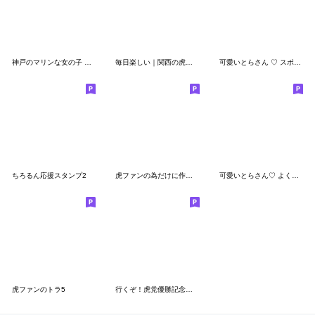
神戸のマリンな女の子 ✳︎ほめ言葉✳︎
毎日楽しい｜関西の虎さん9
可愛いとらさん ♡ スポーツ観戦
ちろるん応援スタンプ2
虎ファンの為だけに作りました Part6
可愛いとらさん♡ よく使う言葉(関西弁)
虎ファンのトラ5
行くぞ！虎党優勝記念（仮）BIGスタンプ5