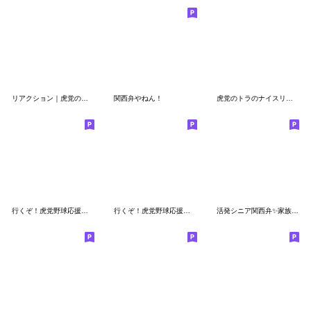
リアクション｜虎党のトラその4
関西弁やねん！
虎党のトラのナイスリアクション
行くぞ！虎党野球応援スタンプ3（日常版）
行くぞ！虎党野球応援スタンプ
活発シニア関西弁✨家族連絡スタンプ:男性