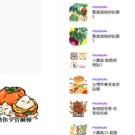
觀葉植物拼貼樂
2
觀葉植物拼貼樂
3
小圓狐-動態表
情貼3
台灣早餐美食拼
貼樂
食物諧音梗-色
香味拒絕
小圓狐15-賀龍