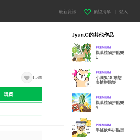
最新資訊
|
願望清單
|
登入
Jyun.C的其他作品
觀葉植物拼貼樂
1
1,580
小圓狐18-動態
表情拼貼樂
購買
觀葉植物拼貼樂
4
手搖飲料拼貼樂