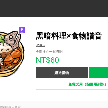
黑暗料理×食物諧音
Jyun.C
全部摻在一起煮啊
NT$60
贈送禮物
免費試用（貼圖用到飽）
/裝飾專用圖案