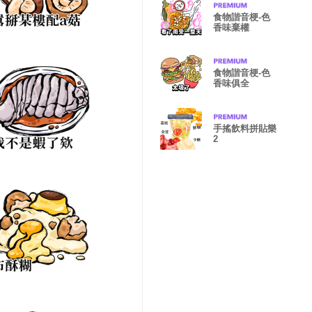
食物諧音梗-色
香味棄權
食物諧音梗-色
香味俱全
手搖飲料拼貼樂
2