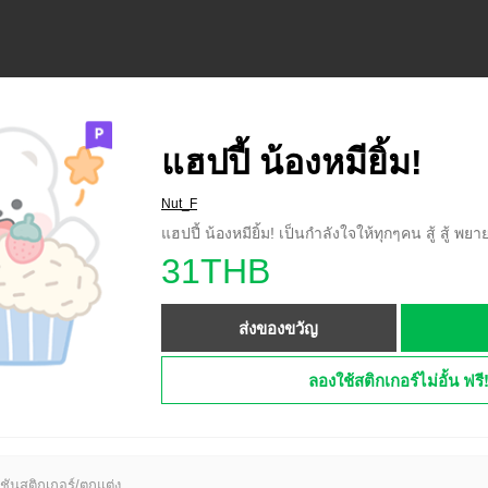
แฮปปี้ น้องหมียิ้ม!
Nut_F
แฮปปี้ น้องหมียิ้ม! เป็นกำลังใจให้ทุกๆคน สู้ สู้ พย
31THB
ส่งของขวัญ
ลองใช้สติกเกอร์ไม่อั้น ฟรี
ชันสติกเกอร์/ตกแต่ง