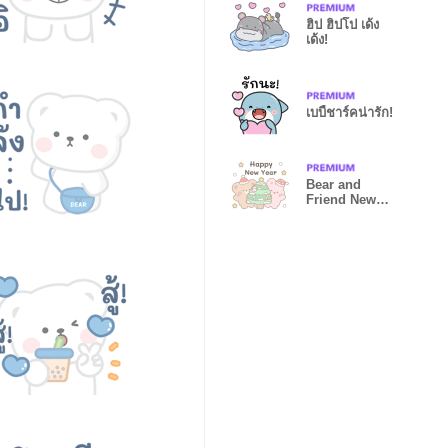
ฮิป ฮิปโป เด้ง
เด้ง!
เบบี้ชาร์คน่ารัก!
Bear and
Friend New
Year!