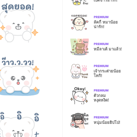
เป็ดขาวน่ารัก!
ลัคกี้ หมาน้อย
น่ารัก!
หมีลาเต้ มาแล้ว!
เจ้ากระต่ายน้อย
โทกิ!
ตัวกลม
หงุดหงิด!
หนุ่มน้อยฮิปโป!