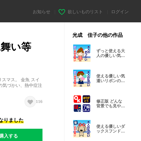
お知らせ
|
欲しいものリスト
|
ログイン
光成 佳子の他の作品
見舞い等
ずっと使える大
人の優しい気遣
いお団子 夏
使える優しい気
リスマス。 金魚 スイ
遣いリボンの女
大人の気づかい、熱中症注
の子 夏
修正版 どんな
116
背景でも見やす
い大きい文字
になりました
使える優しいダ
ックスフンド
購入する
夏 暑中見舞い