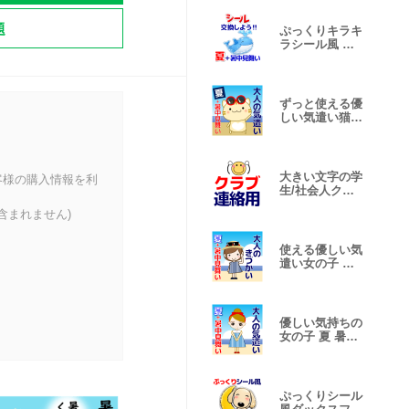
題
ぷっくりキラキ
ラシール風 夏
暑中見舞い
ずっと使える優
しい気遣い猫
夏 暑中見舞い
大きい文字の学
客様の購入情報を利
生/社会人クラ
ブ連絡用
含まれません)
使える優しい気
遣い女の子 夏/
暑中見舞い
優しい気持ちの
女の子 夏 暑中
見舞い
ぷっくりシール