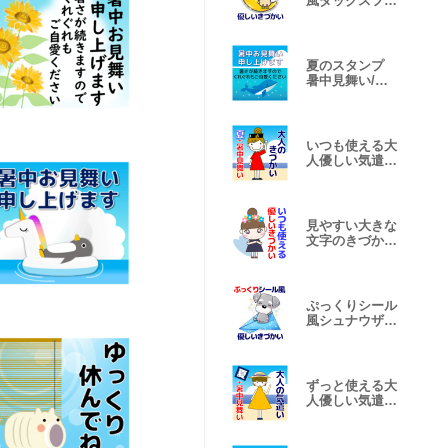
風ダックスフン
ド 敬語/丁寧
夏のスタンプ
暑中見舞い/日
常会話/誕生日
いつも使える大
人優しい気遣い
大人女子 夏
見やすい大きな
文字のきづかい
お団子女の子
ぷっくりシール
風シュナウザー
敬語/丁寧
ずっと使える大
人優しい気遣い
女の子 夏編