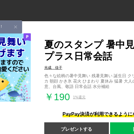
！
夏のスタンプ 暑中
プラス日常会話
光成 佳子
色々な絵柄の暑中見舞い 残暑見舞い 誕生日 ク
カ 朝顔 かき氷 花火 ひまわり 夏休み 猛暑 
意、台風、敬語 日常会話 水分補給
￥190
1%還元
PayPay決済が利用できるよう
プレゼントする