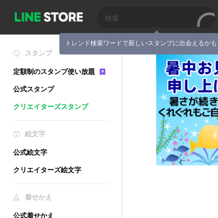
トレンド検索ワードで新しいスタンプに出会えるかも
スタンプ
定額制のスタンプ使い放題
公式スタンプ
クリエイターズスタンプ
絵文字
公式絵文字
クリエイターズ絵文字
着せかえ
公式着せかえ