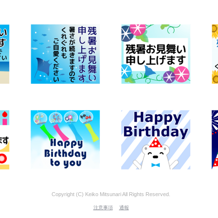
Copyright (C) Keiko Mitsunari All Rights Reserved.
注意事項
通報