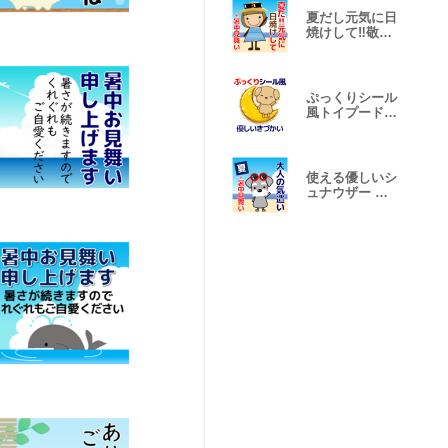
夏だし元気に日
焼けして‼敬語
＋暑中見舞い
ぷっくりシール
風トイプードル
敬語/丁寧
使える優しいシ
ュナウザー 夏
暑中見舞い