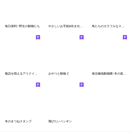
毎日便利✨野生の動物たち
やさしいお手紙&吹き出しスタンプ
鳥たちのカラフルなスタンプ
敬語を唱えるアリクイさん
おやつと動物 2
南北極地動物園~冬の装い~
冬のきつねスタンプ
飛びたいペンギン