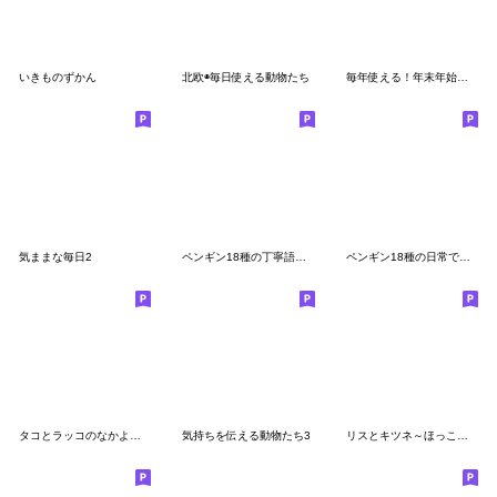
いきものずかん
北欧◉毎日使える動物たち
毎年使える！年末年始のペンギンスタンプ
気ままな毎日2
ペンギン18種の丁寧語スタンプ
ペンギン18種の日常で使えるスタンプ
タコとラッコのなかよしスタンプ
気持ちを伝える動物たち3
リスとキツネ～ほっこり秋・冬の挨拶～