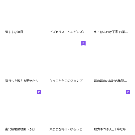
気ままな毎日
ピゴセリス・ペンギンズ2
冬・ほんわか丁寧 お菓子などうぶつ工房2
気持ちを伝える動物たち
らっことたこのスタンプ
ほめほめおばけの敬語スタンプ
南北極地動物園〜きほんのセット2〜
気ままな毎日 / ゆるっと野鳥
脱力ネコさん_丁寧な毎日言葉〈敬語〉