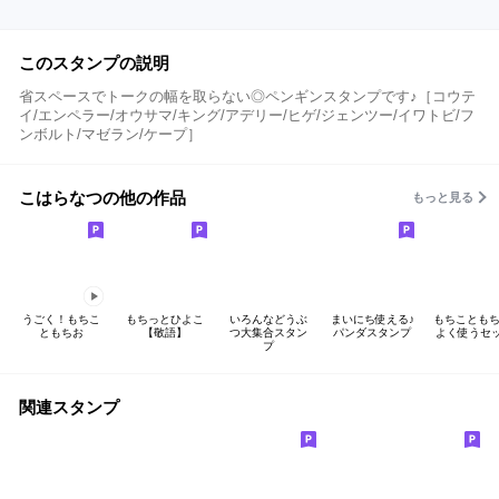
このスタンプの説明
省スペースでトークの幅を取らない◎ペンギンスタンプです♪［コウテ
イ/エンペラー/オウサマ/キング/アデリー/ヒゲ/ジェンツー/イワトビ/フ
ンボルト/マゼラン/ケープ］
こはらなつの他の作品
もっと見る
うごく！もちこ
もちっとひよこ
いろんなどうぶ
まいにち使える♪
もちこともち
ともちお
【敬語】
つ大集合スタン
パンダスタンプ
よく使うセッ
プ
関連スタンプ