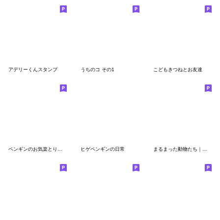
アデリーくんスタンプ
うちのコ その1
こどもきつねとお友達
ペンギンのお気楽とり日記
ヒゲペンギンの日常
まるまった動物たち｜敬語