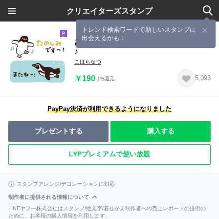
クリエイターズスタンプ
トレンド検索ワードで新しいスタンプに
出会えるかも！
あつまれ！いろんなペンギンスタンプ
♪
こはらなつ
￥190
5,093
1%還元
PayPay決済が利用できるようになりました
プレゼントする
購入する
LYPプレミアムで使い放題
スタンプアレンジ/デコレーションに対応
制作者に提供される情報について
LINEヤフー株式会社はスタンプ/絵文字/着せかえ制作者への売上レポートの提供の
ために、お客様の購入情報を利用します。