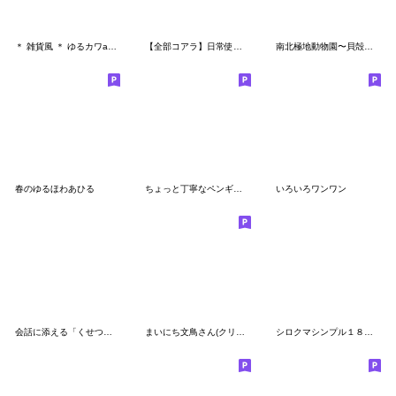
＊ 雑貨風 ＊ ゆるカワanimalのメッセージ4
【全部コアラ】日常使いほのぼの
南北極地動物園〜貝殻とサンゴ〜
春のゆるほわあひる
ちょっと丁寧なペンギンさん
いろいろワンワン
会話に添える「くせつよ」ラッコ
まいにち文鳥さん(クリームver)
シロクマシンプル１８（ネコと一緒）