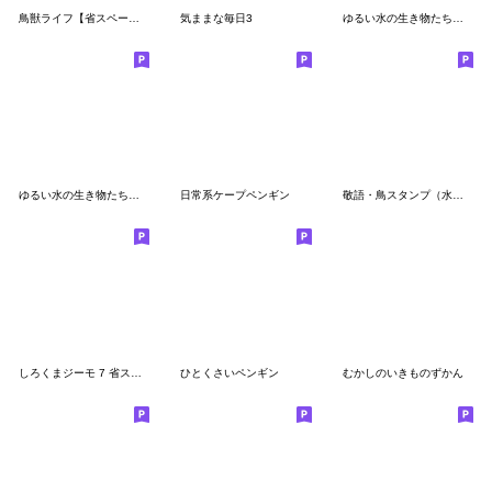
鳥獣ライフ【省スペース】
気ままな毎日3
ゆるい水の生き物たちのスタンプ(敬語)
ゆるい水の生き物たちのスタンプ
日常系ケープペンギン
敬語・鳥スタンプ（水彩タッチ）
しろくまジーモ 7 省スペース編
ひとくさいペンギン
むかしのいきものずかん