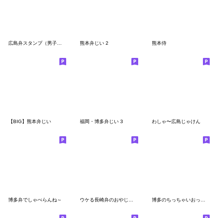
広島弁スタンプ（男子編）
熊本弁じい 2
熊本侍
【BIG】熊本弁じい
福岡・博多弁じい 3
わしゃ〜広島じゃけん
博多弁でしゃべらんね～
ウケる長崎弁のおやじスタンプ（in王道庵）
博多のちっちゃいおっさん