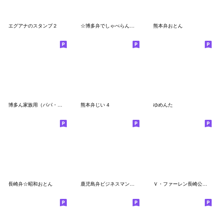
エグアナのスタンプ２
☆博多弁でしゃべらんね☆でか文字版
熊本弁おとん
博多ん家族用（パパ・男性編）
熊本弁じい 4
ゆめんた
長崎弁☆昭和おとん
鹿児島弁ビジネスマン真之介
Ｖ・ファーレン長崎公式 ヴィヴィくん第3弾