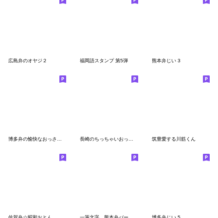
広島弁のオヤジ２
福岡語スタンプ 第5弾
熊本弁じい 3
博多弁の愉快なおっさんたい
長崎のちっちゃいおっさん
筑豊愛する川筋くん
佐賀弁☆昭和おとん
一筆文字。熊本弁バージョン。
博多弁じい 5