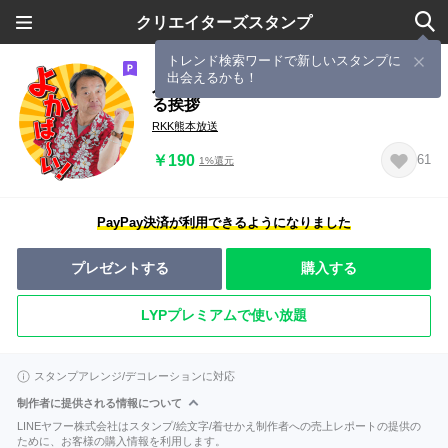
クリエイターズスタンプ
トレンド検索ワードで新しいスタンプに
出会えるかも！
人気者が大集合！RKKラジオ毎日使え
る挨拶
RKK熊本放送
￥190
61
1%還元
PayPay決済が利用できるようになりました
プレゼントする
購入する
LYPプレミアムで使い放題
スタンプアレンジ/デコレーションに対応
制作者に提供される情報について
LINEヤフー株式会社はスタンプ/絵文字/着せかえ制作者への売上レポートの提供の
ために、お客様の購入情報を利用します。