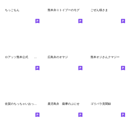
ちっごもん
熊本弁☆トイプーのモグ
ごぜん様さま
ロアッソ熊本公式 ロアッソくんスタンプ
広島弁のオヤジ
熊本オジさんクマジー
佐賀のちっちゃいおっさん
鹿児島弁 薩摩のぶにせ
ゴリパラ見聞録