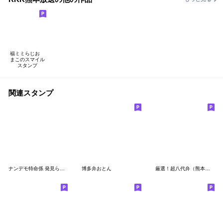
福ミミらじお
まこのスマイル
スタンプ
関連スタンプ
ナンデモ特命係 発見らくちゃく!
博多弁おとん
厳選！超八代弁（熊本弁）