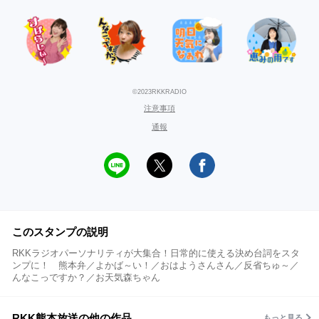
©2023RKKRADIO
注意事項
通報
このスタンプの説明
RKKラジオパーソナリティが大集合！日常的に使える決め台詞をスタ
ンプに！ 熊本弁／よかば～い！／おはようさんさん／反省ちゅ～／
んなこっですか？／お天気森ちゃん
RKK熊本放送の他の作品
もっと見る