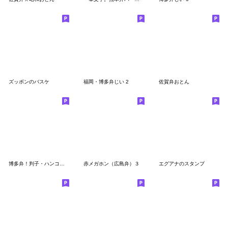
ズッボンのバスケ
福岡・博多弁じい 2
佐賀弁おとん
博多弁！判子・ハンコ・はんこスタンプ2
赤メガホン（広島弁）３
エグアナのスタンプ