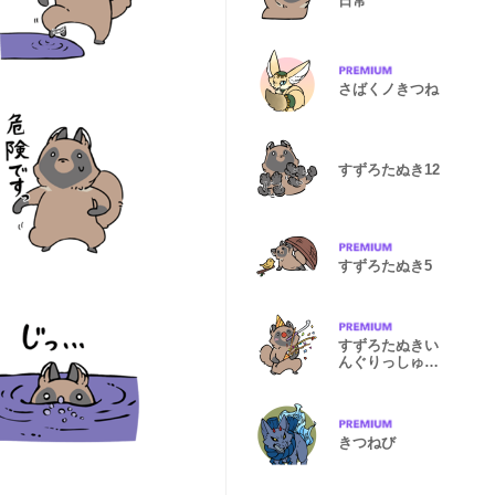
日常
さばくノきつね
すずろたぬき12
すずろたぬき5
すずろたぬきい
んぐりっしゅ
【修正版】
きつねび