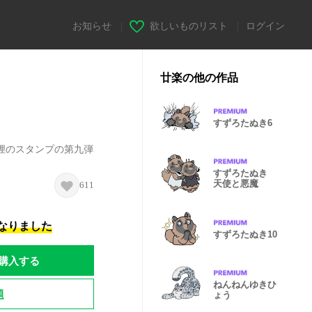
お知らせ
|
欲しいものリスト
|
ログイン
廿楽の他の作品
すずろたぬき6
狸のスタンプの第九弾
すずろたぬき
天使と悪魔
611
になりました
すずろたぬき10
購入する
ねんねんゆきひ
題
ょう