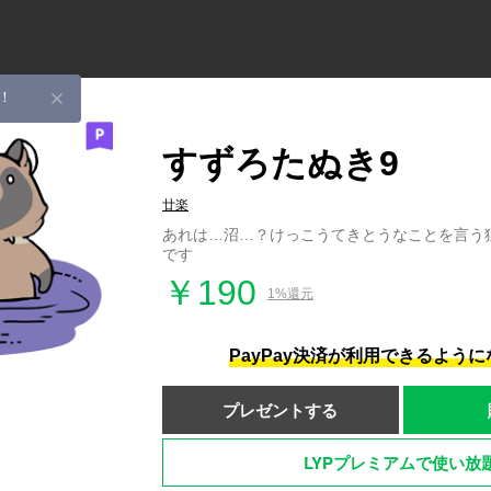
！
すずろたぬき9
廿楽
あれは…沼…？けっこうてきとうなことを言う
です
￥190
1%還元
PayPay決済が利用できるよう
プレゼントする
LYPプレミアムで使い放