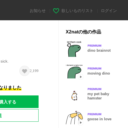
お知らせ
|
欲しいものリスト
|
ログイン
X2natの他の作品
dino brainrot
sick.
2,199
moving dino
になりました
my pet baby
hamster
購入する
題
goose in love