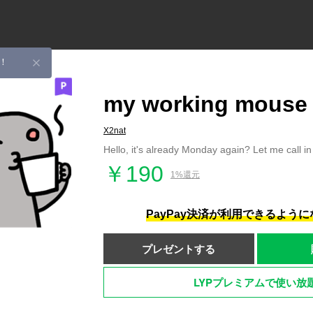
！
my working mouse
X2nat
Hello, it's already Monday again? Let me call in 
￥190
1%還元
PayPay決済が利用できるよう
プレゼントする
LYPプレミアムで使い放