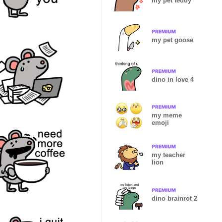
my pet teddy
my pet goose
dino in love 4
my meme
emoji
my teacher
lion
dino brainrot 2