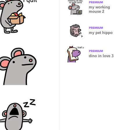
my working
mouse 2
my pet hippo
dino in love 3