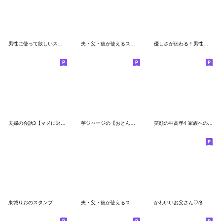
男性に使って欲しいスタンプ ☆ 家族連絡 2
夫・父・彼が使えるスタンプ第2弾
優しさが伝わる！男性のほめ言葉！
夫婦の会話3【マメに返信♪旦那様】
芋ジャージの【おとん】♂決め関西弁
笑顔の中高年4 家族へのスタンプ
東城りおのスタンプ
夫・父・彼が使えるスタンプ～感謝編～
かわいいお父さん♡冬・年末年始