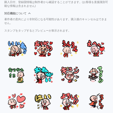
購入日付、登録国情報は制作者から確認することができます。(お客様を直接識別可
能な情報は含まれません)
対応機能について
著作者の意向により非対応になる可能性があります。購入後のキャンセルはできま
せん。
スタンプをタップするとプレビューが表示されます。