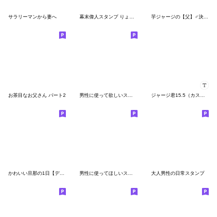
サラリーマンから妻へ
幕末偉人スタンプ りょうまくん
芋ジャージの【父】♂決め関西弁
お茶目なお父さん パート2
男性に使って欲しいスタンプ ☆ 夏に優しい
ジャージ君15.5（カスタム）
かわいい旦那の1日【デカ文字吹き出し編】
男性に使ってほしいスタンプ☆夏・爽やか編
大人男性の日常スタンプ