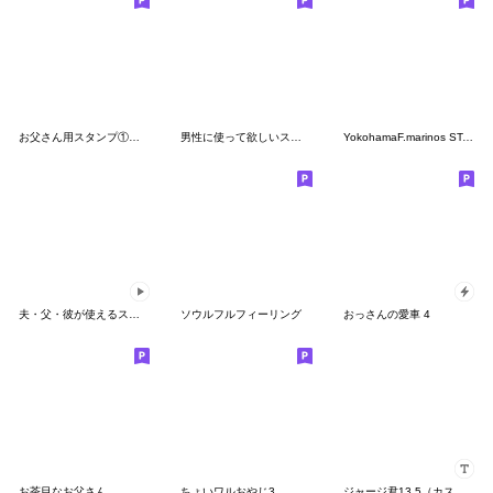
お父さん用スタンプ①ー日常会話編ー
男性に使って欲しいスタンプ ☆ ミドル世代
YokohamaF.marinos STAMP 2023 Ver.
夫・父・彼が使えるスタンプ～メガネなし～
ソウルフルフィーリング
おっさんの愛車 4
お茶目なお父さん
ちょいワルおやじ3
ジャージ君13.5（カスタム）