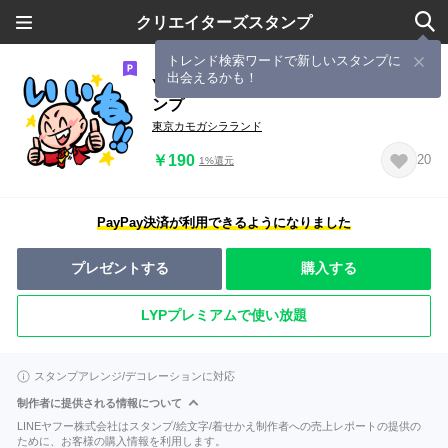
クリエイターズスタンプ
トレンド検索ワードで新しいスタンプに
出会えるかも！
YouTube講演家 鴨頭嘉人 いいね!!スタ
ンプ
東京カモガシラランド
￥190
20
1%還元
PayPay決済が利用できるようになりました
プレゼントする
購入する
LYPプレミアムで使い放題
スタンプアレンジ/デコレーションに対応
制作者に提供される情報について
LINEヤフー株式会社はスタンプ/絵文字/着せかえ制作者への売上レポートの提供の
ために、お客様の購入情報を利用します。