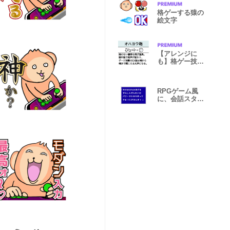
格ゲーする猿の
絵文字
【アレンジに
も】格ゲー技コ
マンドスタンプ
RPGゲーム風
に、会話スタン
プ。Fのほう