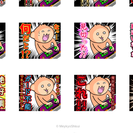
© MeykyoShisui