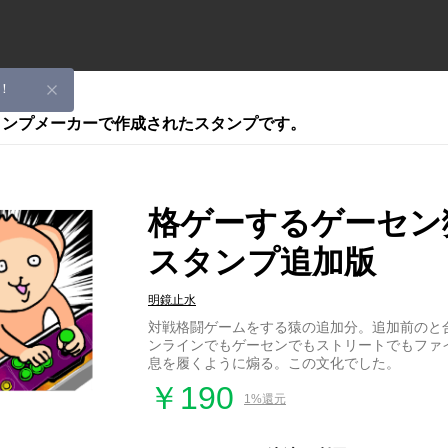
！
スタンプメーカーで作成されたスタンプです。
格ゲーするゲーセン
スタンプ追加版
明鏡止水
対戦格闘ゲームをする猿の追加分。追加前のと
ンラインでもゲーセンでもストリートでもファ
息を履くように煽る。この文化でした。
￥190
1%還元