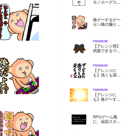
モノローグスタ
ンプ
格ゲーするゲー
セン猿の煽りス
タンプ
【アレンジ用】
武装できるウェ
ポンパック2
【アレンジに
も】浅くも深い
格ゲー格言集
【アレンジに
も】格ゲーする
猿のエフェクト
RPGゲーム風
に、会話スタン
プ。dのほう。