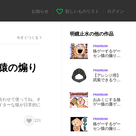
お知らせ
|
欲しいものリスト
|
ログイン
明鏡止水の他の作品
今すぐつくる
格ゲーするゲー
セン猿の煽りス
タンプ３
猿の煽り
【アレンジ用】
武装できるウェ
ポンパック1
合わせて使ってね。オ
おみくじする格
ゲー猿の運ゲー
イターな猿が日常的に
スタンプ。
221
格ゲーするゲー
セン猿の煽りス
タンプ2