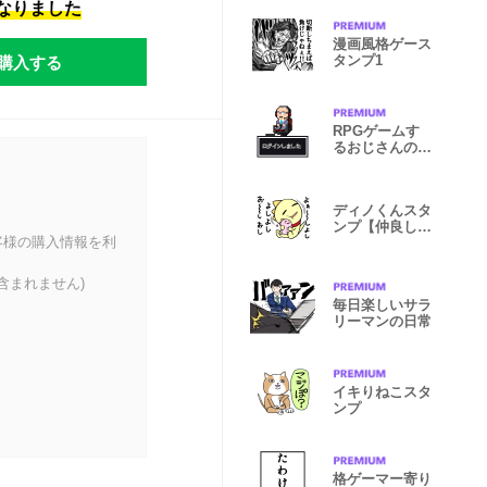
になりました
漫画風格ゲース
購入する
タンプ1
RPGゲームす
るおじさんのス
タンプ
ディノくんスタ
ンプ【仲良し
客様の購入情報を利
編】
含まれません)
毎日楽しいサラ
リーマンの日常
イキりねこスタ
ンプ
格ゲーマー寄り