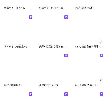
野球男子 ダジャレ
野球男子 毎日ベースボール
少年野球の少年❗️
ザ・ゆるめな敬語スタンプ集
先輩や監督にも使える敬語の高校球児
メッセ自由自在！野球メッセージスタンプ
野球の審判員！！
少年野球スタンプ
動く！野球好きにはコレ！ver.1