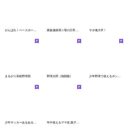
がんばれ！ベースボール でか文字
家族連絡用☆母の日常会話［POCAママ］
サポ魂大学！
まるがり高校野球部
野球太郎［熱闘篇］
少年野球で使えるポンコツ野球部スタンプ
少年サッカーあるあるスタンプ
年中使えるママ友:親子スタンプ☆pocaママ