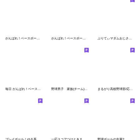
がんばれ！ベースボール 吹き出し敬語
がんばれ！ベースボール 10 _会話
ぷりてぃマダムおじさん/野球
毎日 がんばれ！ベースボール
野球男子 家族(チーム)連絡用
まるがり高校野球部/応援の夏
プレイボール！ゆる系審判！
一応スコアつけときました。
野球ボールの先輩2