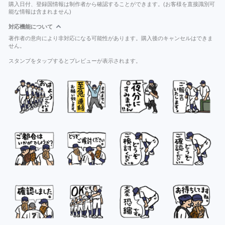
購入日付、登録国情報は制作者から確認することができます。(お客様を直接識別可
能な情報は含まれません)
対応機能について
著作者の意向により非対応になる可能性があります。購入後のキャンセルはできま
せん。
スタンプをタップするとプレビューが表示されます。