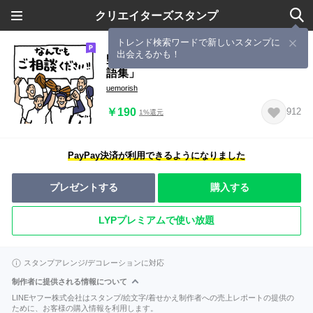
クリエイターズスタンプ
トレンド検索ワードで新しいスタンプに
出会えるかも！
野球くん20号「毎日気持ちを伝える敬
語集」
uemorish
￥190
912
1%還元
PayPay決済が利用できるようになりました
プレゼントする
購入する
LYPプレミアムで使い放題
スタンプアレンジ/デコレーションに対応
制作者に提供される情報について
LINEヤフー株式会社はスタンプ/絵文字/着せかえ制作者への売上レポートの提供の
ために、お客様の購入情報を利用します。