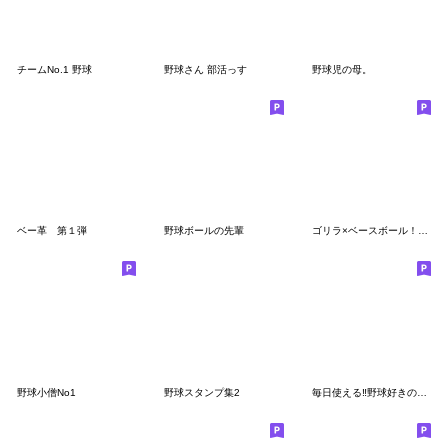
チームNo.1 野球
野球さん 部活っす
野球児の母。
ベー革 第１弾
野球ボールの先輩
ゴリラ×ベースボール！敬語！第六弾
野球小僧No1
野球スタンプ集2
毎日使える‼野球好きの為のスタンプ