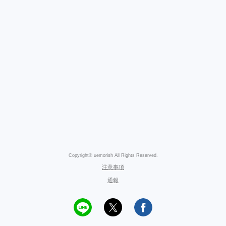
Copyright© uemorish All Rights Reserved.
注意事項
通報