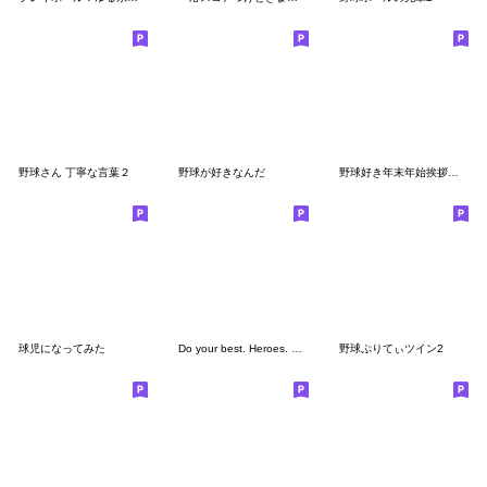
野球さん 丁寧な言葉２
野球が好きなんだ
野球好き年末年始挨拶スタンプ（修正版）
球児になってみた
Do your best. Heroes. Baseball story
野球ぷりてぃツイン2