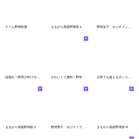
チーム野球特選
まるがり高校野球部４
野球女子 センチメンタルガール
頑張れ！野球少年(でか文字)
かわいくて便利！野球スタンプ2
日常でも使えるポンコツ野球部スタンプ２
まるがり高校野球部３
野球男子 ポジティブ名言風
まるがり高校野球部 R