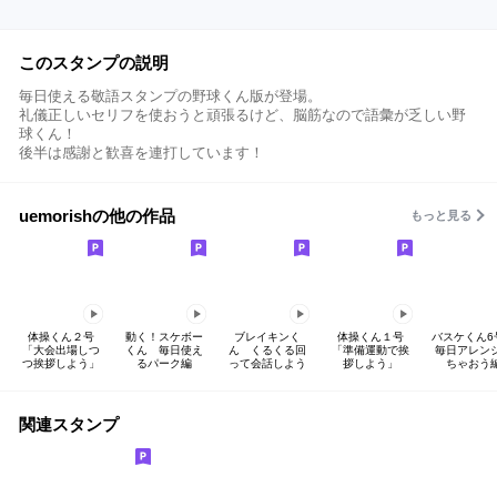
このスタンプの説明
毎日使える敬語スタンプの野球くん版が登場。
礼儀正しいセリフを使おうと頑張るけど、脳筋なので語彙が乏しい野
球くん！
後半は感謝と歓喜を連打しています！
uemorishの他の作品
もっと見る
体操くん２号
動く！スケボー
ブレイキンく
体操くん１号
バスケくん
「大会出場しつ
くん 毎日使え
ん くるくる回
「準備運動で挨
毎日アレン
つ挨拶しよう」
るパーク編
って会話しよう
拶しよう」
ちゃおう
関連スタンプ