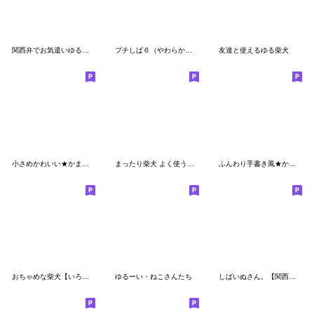
関西弁でお気遣いゆる柴犬
プチしば６（やわらか敬語）
友達と使えるゆる柴犬
小さめかわいい★かまってチビ柴25
まったり柴犬 よく使う言葉
ふんわり手書き風★かまってチビ柴28
おちゃめな柴犬【いろんな感情】
ゆるーい・ねこさんたち
しばいぬさん。【関西弁3】