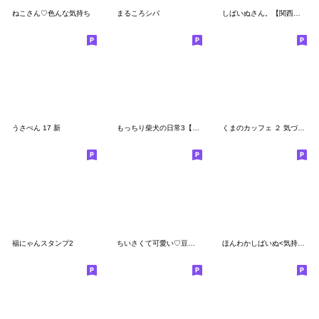
ねこさん♡色んな気持ち
まるころシバ
しばいぬさん。【関西弁2】
うさぺん 17 新
もっちり柴犬の日常3【運動編】
くまのカッフェ ２ 気づかい編
福にゃんスタンプ2
ちいさくて可愛い♡豆柴犬
ほんわかしばいぬ<気持ちを伝える>