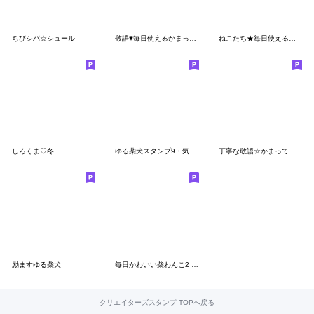
ちびシバ☆シュール
敬語♥毎日使えるかまってチビ柴 その2
ねこたち★毎日使えるスタンプ
しろくま♡冬
ゆる柴犬スタンプ9・気持ち
丁寧な敬語☆かまってチビ柴その19
励ますゆる柴犬
毎日かわいい柴わんこ2 (黒柴)
クリエイターズスタンプ TOPへ戻る