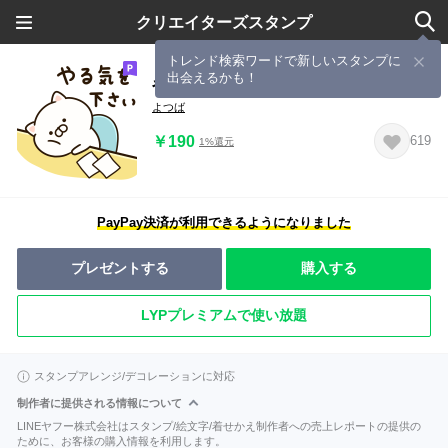
クリエイターズスタンプ
トレンド検索ワードで新しいスタンプに
出会えるかも！
やる気のない猫さん
よつば
￥190
619
1%還元
PayPay決済が利用できるようになりました
プレゼントする
購入する
LYPプレミアムで使い放題
スタンプアレンジ/デコレーションに対応
制作者に提供される情報について
LINEヤフー株式会社はスタンプ/絵文字/着せかえ制作者への売上レポートの提供の
ために、お客様の購入情報を利用します。