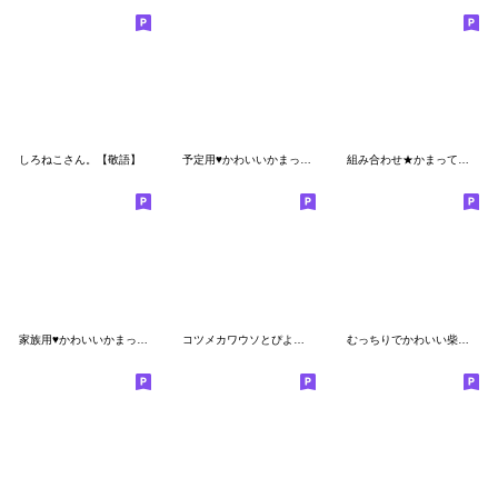
しろねこさん。【敬語】
予定用♥かわいいかまってチビ柴 その9
組み合わせ★かまってチビ柴セット32
家族用♥かわいいかまってチビ柴 その7
コツメカワウソとぴよこ♡毎日使える敬語
むっちりでかわいい柴犬２