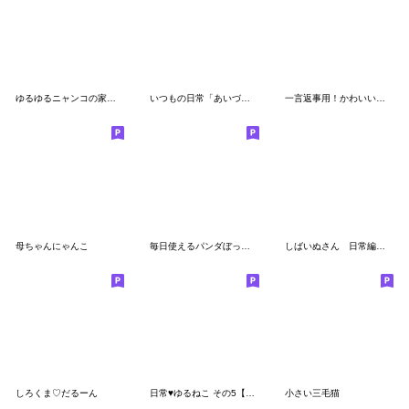
ゆるゆるニャンコの家族メッセージ
いつもの日常「あいづち」スタンプ
一言返事用！かわいいかまってチビ柴その10
母ちゃんにゃんこ
毎日使えるパンダぼっち。
しばいぬさん 日常編 vol.1
しろくま♡だるーん
日常♥ゆるねこ その5【家族カップル】
小さい三毛猫