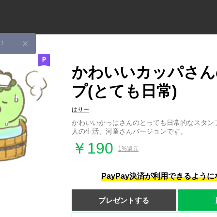
！
かわいいカッパさん
プ(とても日常)
はりー
かわいいかっぱさんのとっても日常的なスタン
人の生活、河童さんバージョンです。
￥190
1%還元
PayPay決済が利用できるよう
プレゼントする