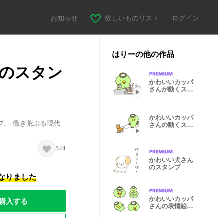
お知らせ
|
欲しいものリスト
|
ログイン
はりーの他の作品
のスタン
かわいいカッパ
さんが動くスタ
ンプ2
かわいいカッパ
プ。 働き荒ぶる現代
さんの動くスタ
ンプ5
544
かわいい犬さん
のスタンプ
になりました
かわいいカッパ
購入する
さんの表情絵文
字