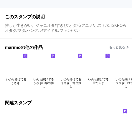
このスタンプの説明
推しが生きがい。ジャニオタ/すきぴ/オタ活/アニメ/ホスト/Kポ/KPOP/
オタク/ヲタ/ハングル/アイドル/ファン/ペン
marimoの他の作品
もっと見る
いのち捧げてる
いのち捧げてる
いのち捧げてる
いのち捧げてる
いのち捧げ
うさぎ8
うさぎ〇紫色推
うさぎ〇青色推
雪だるま
うさぎ〇白
し
し
し
関連スタンプ