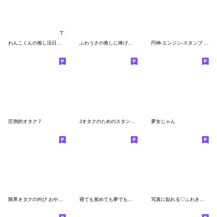
わんこくんの推し活日記♡
ふわうさの推しに捧げるスタンプ
円神-エンジン-スタンプ vol.1
圧倒的オタク７
Jオタクのためのスタンプ４
夢女じゃん
限界オタクの叫び おやだまちゃん
寝ても覚めても夢でもオタク
写真に貼れる♡ふわきゅん【黄色＋オレンジ