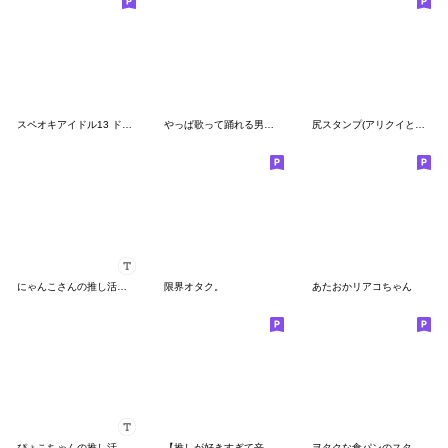
スペオキアイドル13 ドルオタ推し活女子
やっぱ歌って踊れる男しか好きじゃない！
尻スタンプ(アリクイとカバ)
にゃんこさんの推し活日記♡
限界オタク。
あたおかリアコちゃん
ぴょこちゃんの推し活日記♡
【推しが好きすぎて辛い】くま田くまお 21
ヲタクな食パンのスタンプ〜推しが尊い〜