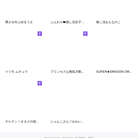
尊さを叫ぶゆるうさ
ふんわり❤️推し活女子②(黄色)
推し活おんなのこ
イツモ ムチュウ
プリンセスな無気力動物（うさぎ）
SUPER★DRAGON Official スタンプ
チケテン！オタクの現場応援スタンプ
にゃんこさん♡かわいいゲージMAXなのです