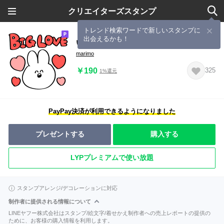
クリエイターズスタンプ
トレンド検索ワードで新しいスタンプに
出会えるかも！
いのち捧げてるうさぎ〇赤色推し
marimo
￥190
325
1%還元
PayPay決済が利用できるようになりました
プレゼントする
購入する
LYPプレミアムで使い放題
スタンプアレンジ/デコレーションに対応
制作者に提供される情報について
LINEヤフー株式会社はスタンプ/絵文字/着せかえ制作者への売上レポートの提供の
ために、お客様の購入情報を利用します。