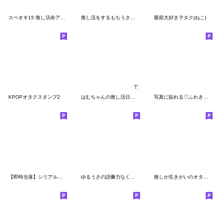
スペオキ15 推し活命アイドルオタクうさぎ
推し活をするもちうさちゃん. 赤
最前大好きヲタク(ねこ)
KPOPオタクスタンプ2
はむちゃんの推し活日記♡
写真に貼れる♡ふわきゅん【みどり】
【即時当落】シリアル戦士のためのスタンプ
ゆるうさの語彙力なくしたオタクの心
推しが生きがいのオタクたち2