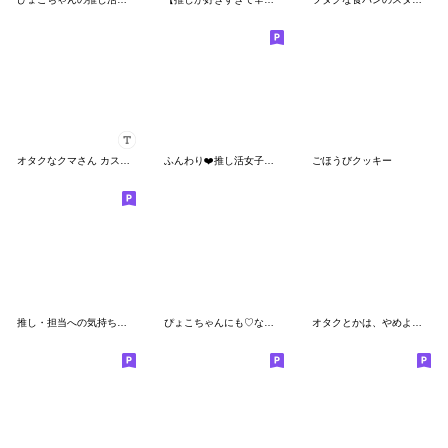
オタクなクマさん カスタムスタンプ
ふんわり❤️推し活女子②(赤)
ごほうびクッキー
推し・担当への気持ちを伝える！スペオキ９
ぴょこちゃんにも♡なちゅ♡がきた！(夏♡)
オタクとかは、やめよう^_^2