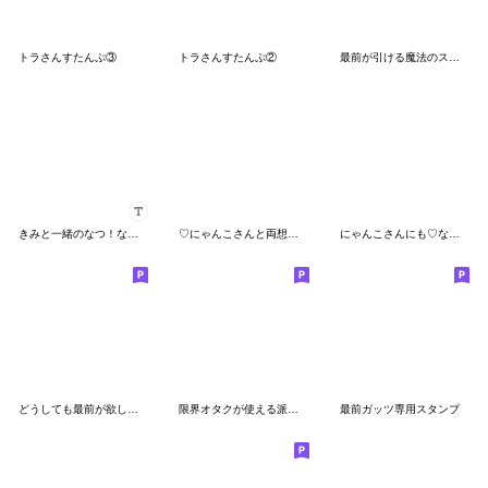
トラさんすたんぷ③
トラさんすたんぷ②
最前が引ける魔法のスタンプ
きみと一緒のなつ！なちゅ！chu〜> з <♡
♡にゃんこさんと両想い♡
にゃんこさんにも♡なちゅ♡がきた！(夏♡)
どうしても最前が欲しいオタク
限界オタクが使える派手なスタンプ7
最前ガッツ専用スタンプ