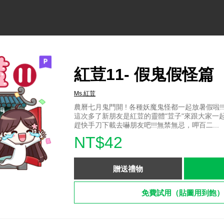
紅荳11- 假鬼假怪篇
Ms.紅荳
農曆七月鬼門開 ! 各種妖魔鬼怪都一起放暑假啦!!
這次多了新朋友是紅荳的靈體"荳子"來跟大家一
趕快手刀下載去嚇朋友吧!!!無禁無忌，呷百二...
NT$42
贈送禮物
免費試用（貼圖用到飽）