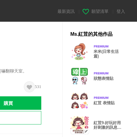
最新資訊
|
願望清單
|
登入
Ms.紅荳的其他作品
米米(日常生活
篇)
起嚇翻聊天室。
狀態表情貼
531
購買
紅荳 表情貼
紅荳9-好玩好用
好刺激的訊息貼
圖(2)