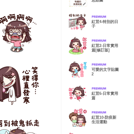
息貼圖
紅荳4-特別的日
子
紅荳2-日常實用
篇[修訂版]
可愛的文字貼圖
2
紅荳6-日常實用
篇
紅荳10-防疫新
生活運動