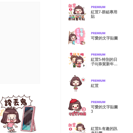
紅荳7-群組專用
貼
可愛的文字貼圖
紅荳5-特別的日
子II(恭賀新年
版)
紅荳
可愛的文字貼圖
3
紅荳8-有趣的訊