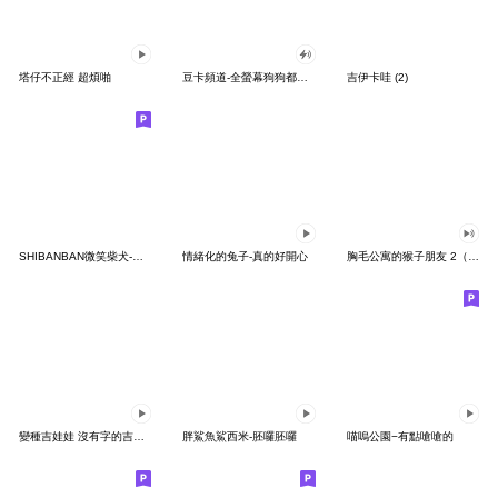
塔仔不正經 超煩啪
豆卡頻道-全螢幕狗狗都沒你上班累
吉伊卡哇 (2)
SHIBANBAN微笑柴犬-廢柴寶寶日常
情緒化的兔子-真的好開心
胸毛公寓的猴子朋友 2（有聲動態）
變種吉娃娃 沒有字的吉娃娃
胖鯊魚鯊西米-胚囉胚囉
喵嗚公園−有點嗆嗆的