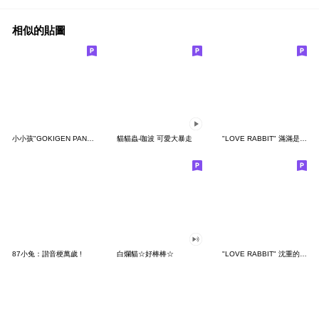
相似的貼圖
小小孩"GOKIGEN PANDA" 台灣版
貓貓蟲-咖波 可愛大暴走
"LOVE RABBIT" 滿滿是愛 台灣版
87小兔：諧音梗萬歲 !
白爛貓☆好棒棒☆
"LOVE RABBIT" 沈重的愛 台灣版