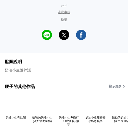
yaozi
注意事項
檢舉
貼圖說明
奶油小生說幹話
腰子的其他作品
顯示更多
奶油小生有點鬧
情勒的奶油小生
奶油小生卑微打
奶油小生甜蜜蜜
情勒的奶油
(淺奶油虎斑貓)
工仔 (虎斑貓) 無
(白貓) 無字
(灰白虎斑貓
字