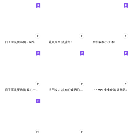
日子還是要過鴨－陽光開朗每一天鴨
鯊魚先生 搞鯊密！
蜜桃貓和小伙伴8
日子還是要過鴨-呱心一下鴨
法鬥皮古-說好的減肥呢(第15彈)
PP mini 小小企鵝-裝飾貼2