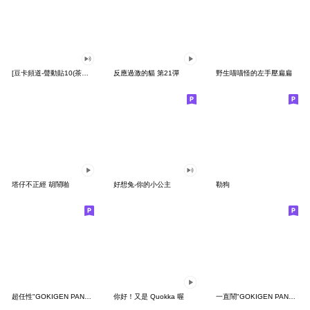
[豆卡頻道-聲動貼10(茶寶丸日常篇)
反應過激的貓 第21彈
野生喵喵怪的左手壓扁扁
塔仔不正經 胡鬧啪
好想兔-你的小公主
勒狗
超任性"GOKIGEN PANDA" 台灣版
你好！又是 Quokka 喔
一直鬧"GOKIGEN PANDA" 台灣版