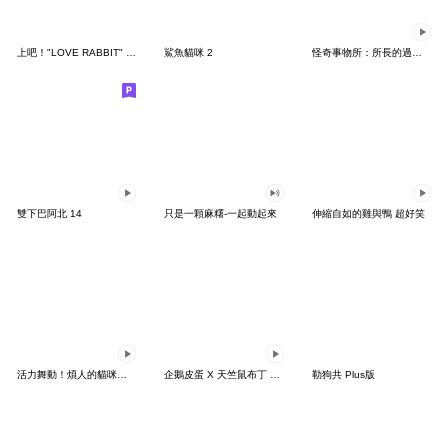
上吧！"LOVE RABBIT" 台灣版
鯊魚貓咪 2
怪奇事物所：所長的過度繁殖
雙下巴阿北 14
只是一顆麻糬-一起動起來
伸縮自如的雞與鴨 超好笑
活力舞動！煩人的貓咪★迷你版 2
企鵝皮蛋 X 天竺鼠布丁 有點厭世
勒狗共 Plus版