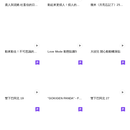
鹿人與泥鰍-社畜伯的日常有聲貼圖
動起來更煩人！煩人的貓咪3
幾米《月亮忘記了》25周年 x 晴天P莉
動來動去！不可思議的寶可夢貼圖
Love Mode 動態貼圖5
大頭兒 開心動動蠟筆貼
雙下巴阿北 19
"GOKIGEN PANDA" - Feeling / global
雙下巴阿北 27