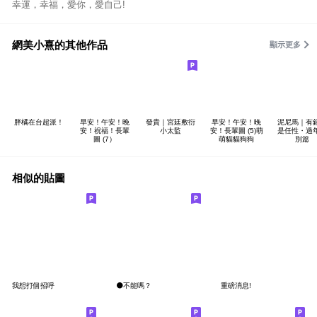
幸運，幸福，愛你，愛自己!
網美小熹的其他作品
顯示更多
胖橘在台超派！
早安！午安！晚
發貴｜宮廷敷衍
早安！午安！晚
泥尼馬｜有
安！祝福！長輩
小太監
安！長輩圖 (5)萌
是任性・過
圖 (7）
萌貓貓狗狗
別篇
相似的貼圖
我想打個招呼
⚫不能嗎？
重磅消息!