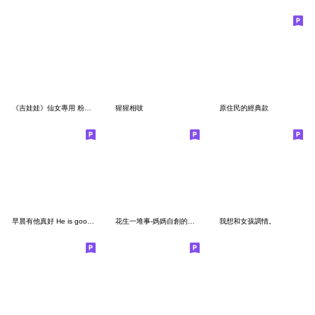
《吉娃娃》仙女專用 粉紅梗圖 - 文字版
猩猩相吱
原住民的經典款
早晨有他真好 He is good all the time
花生一堆事-媽媽自創的早安圖
我想和女孩調情。