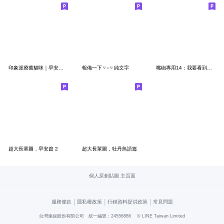
印象派療癒貓咪｜早安日常祝福
報備一下 ᵘ ᵕ ᵘ 純文字
嘴砲專用14：我要看到血流成河
超大長輩圖，早安篇 2
超大長輩圖，牡丹鳥語篇
個人原創貼圖 主頁面
|
|
|
服務條款
隱私權政策
行銷資料提供政策
常見問題
台灣連線股份有限公司 統一編號：24556886
© LINE Taiwan Limited