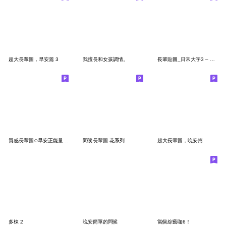
超大長輩圖，早安篇 3
我擅長和女孩調情。
長輩貼圖_日常大字3 – 台語花朵篇
質感長輩圖✩早安正能量實用日常問候大字01
問候長輩圖-花系列
超大長輩圖，晚安篇
多棟 2
晚安簡單的問候
當個綜藝咖6！