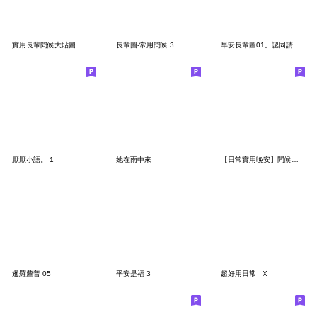
實用長輩問候大貼圖
長輩圖-常用問候 3
早安長輩圖01。認同請分享
厭厭小語。 1
她在雨中來
【日常實用晚安】問候語長輩大人風大貼圖02
暹羅釐普 05
平安是福 3
超好用日常 _X