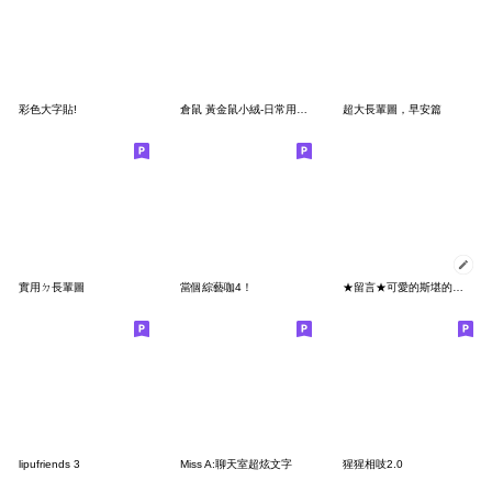
彩色大字貼!
倉鼠 黃金鼠小絨-日常用語2
超大長輩圖，早安篇
實用ㄉ長輩圖
當個綜藝咖4！
★留言★可愛的斯堪的納維亞風格①
lipufriends 3
Miss A:聊天室超炫文字
猩猩相吱2.0