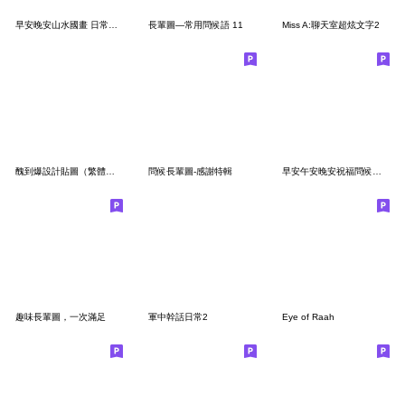
早安晚安山水國畫 日常實用問候大人貼圖01
長輩圖—常用問候語 11
Miss A:聊天室超炫文字2
醜到爆設計貼圖（繁體字）
問候長輩圖-感謝特輯
早安午安晚安祝福問候長輩圖4
趣味長輩圖，一次滿足
軍中幹話日常2
Eye of Raah