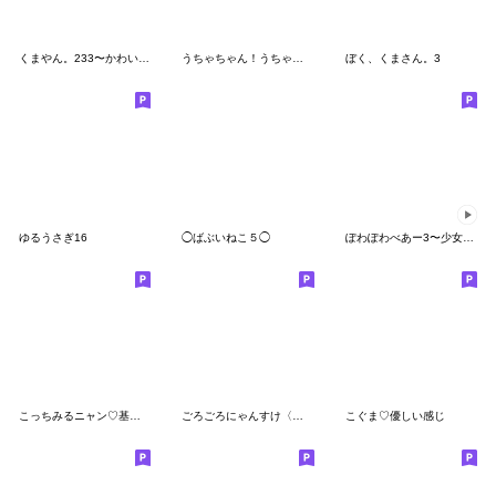
くまやん。233〜かわいい〜
うちゃちゃん！うちゃたん！
ぼく、くまさん。3
ゆるうさぎ16
◯ばぶいねこ５◯
ぽわぽわべあー3〜少女マンガに憧れて〜
こっちみるニャン♡基本のスタンプ
ごろごろにゃんすけ〈ベイビー〉
こぐま♡優しい感じ