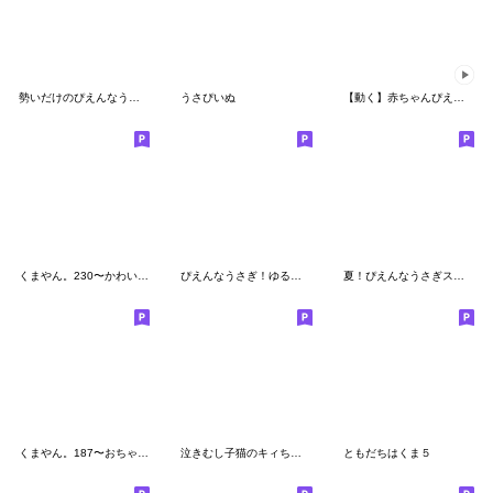
勢いだけのぴえんなうさぎ
うさぴいぬ
【動く】赤ちゃんぴえんなうさぎ
くまやん。230〜かわいい冬〜
ぴえんなうさぎ！ゆるく過ごす冬スタンプ
夏！ぴえんなうさぎスタンプ
くまやん。187〜おちゃめな水色リボン〜
泣きむし子猫のキィちゃん
ともだちはくま５