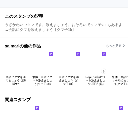
このスタンプの説明
うざかわいいクマです。添えましょう。おそろいでクマ子ver.もあるよ
→会話にクマを添えましょう【クマ子15】
saimariの他の作品
もっと見る
会話にクマを添
繁体・会話にク
会話にクマを添
Popup会話にク
繁体・会話
えましょう 復刻
マを添えましょ
えましょう【ク
マを添えましょ
マを添えま
版❤︎7
う(クマ子18)
マ子18】
う♡正月(再)
う(クマ子1
関連スタンプ