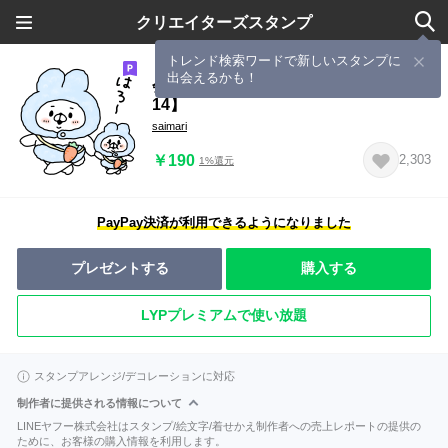
クリエイターズスタンプ
トレンド検索ワードで新しいスタンプに
出会えるかも！
会話にクマを添えましょう【クマさん
14】
saimari
￥190
2,303
1%還元
PayPay決済が利用できるようになりました
プレゼントする
購入する
LYPプレミアムで使い放題
スタンプアレンジ/デコレーションに対応
制作者に提供される情報について
LINEヤフー株式会社はスタンプ/絵文字/着せかえ制作者への売上レポートの提供の
ために、お客様の購入情報を利用します。