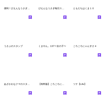
便利！ぴえんなうさぎ台詞なしスタンプ
ぴえんなうさぎ毎日スタンプ！！！
ともだちはくま１０
うさぷのスタンプ
くまやん。137〜女の子〜
ごろごろにゃんすけ 4
あざかわなクマのスタンプ！！！
【有料版】ごろごろにゃんすけ コラボ 3
ツナ【Life】