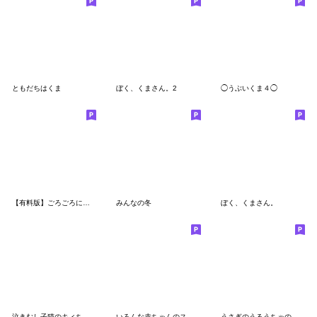
ともだちはくま
ぼく、くまさん。2
◯うぶいくま４◯
【有料版】ごろごろにゃんすけ コラボ 4
みんなの冬
ぼく、くまさん。
泣きむし子猫のキィちゃん 2
いろんな赤ちゃんのスタンプ
うさぎのうるうちゃのらぶりースタンプ