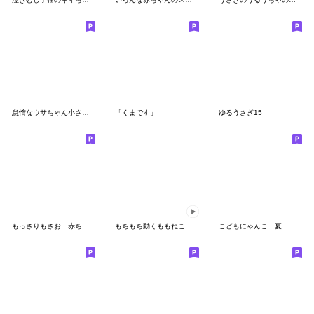
怠惰なウサちゃん小さめスタンプ
「くまです」
ゆるうさぎ15
もっさりもさお 赤ちゃん
もちもち動くももねこちゃん17
こどもにゃんこ 夏