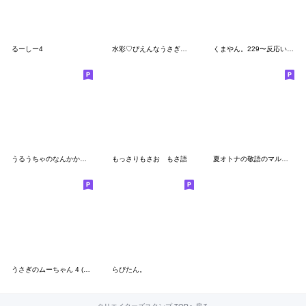
るーしー4
水彩♡ぴえんなうさぎ毎日スタンプ
くまやん。229〜反応いい子〜
うるうちゃのなんかかわいいやーつ！
もっさりもさお もさ語
夏オトナの敬語のマルちゃんたち
うさぎのムーちゃん 4 (まいにち)
らびたん。