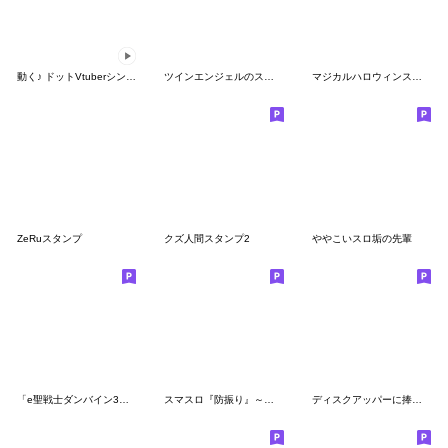
動く♪ ドットVtuberシンディ
ツインエンジェルのスタンプ16(全部すみれ)
マジカルハロウィンスタンプ４
ZeRuスタンプ
クズ人間スタンプ2
ややこいスロ垢の先輩
「e聖戦士ダンバイン3」のスタンプ
スマスロ『防振り』～痛いのは嫌なので…～
ディスクアッパーに捧げるスタンプ3