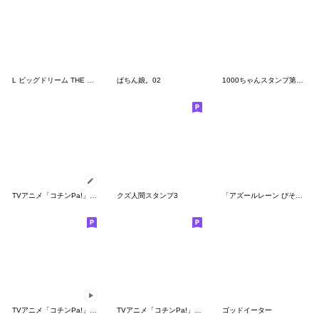
L ビッグドリーム THE GOLDEN PUSHER
ぱちん娘。02
1000ちゃんスタンプ第3弾
TVアニメ「コチンPa!」その６
クズ人間スタンプ3
「アズールレーン びそくぜんしんっ！」
TVアニメ「コチンPa!」その７
TVアニメ「コチンPa!」その２
ゴッドイーター