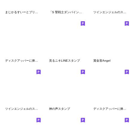
まじかるすいーとプリズム・ナナ
「S 聖戦士ダンバイン」のスタンプ
ツインエンジェルのスタンプ9(全部クルミ)
ディスクアッパーに捧げるスタンプ
見るニキLINEスタンプ
賞金首Angel
ツインエンジェルのスタンプ13(全部テスラ)
神の声スタンプ
ディスクアッパーに捧げるスタンプ2