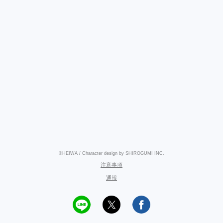
©HEIWA / Character design by SHIROGUMI INC.
注意事項
通報