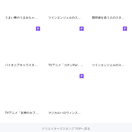
うまい棒のうまみちゃんスタンプ
ツインエンジェルのスタンプ4
期待値を追う人のスタンプ3
パイオニアキャラスタンプ2
TVアニメ「コチンPa!」その４
ツインエンジェルのスタンプ14(全部ナイン)
TVアニメ「女神のカフェテラス」
マジカルハロウィンスタンプ３
クリエイターズスタンプ TOPへ戻る