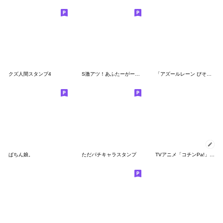
クズ人間スタンプ4
S激アツ！あふたーがーるず
「アズールレーン びそくぜんしんっ！」2
ぱちん娘。
ただパチキャラスタンプ
TVアニメ「コチンPa!」その５