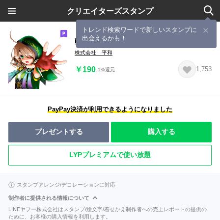
クリエイターズスタンプ
トレンド検索ワードで新しいスタンプに
出会えるかも！
戦国乙女のスタンプ～第四弾～
株式会社 平和
￥190
1,753
1%還元
PayPay決済が利用できるようになりました
プレゼントする
購入する
LYPプレミアムで使い放題
スタンプアレンジ/デコレーションに対応
制作者に提供される情報について
LINEヤフー株式会社はスタンプ/絵文字/着せかえ制作者への売上レポートの提供の
ために、お客様の購入情報を利用します。