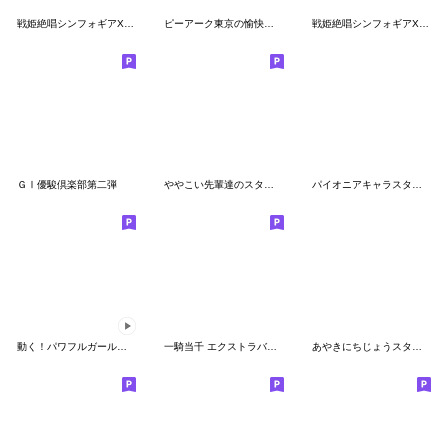
戦姫絶唱シンフォギアXD アンリミスタンプ4
ピーアーク東京の愉快な仲間たち
戦姫絶唱シンフォギアXD アンリミスタンプ3
ＧⅠ優駿倶楽部第二弾
ややこい先輩達のスタンプ2.1
パイオニアキャラスタンプ
動く！パワフルガールのスタンプ
一騎当千 エクストラバースト
あやきにちじょうスタンプ３