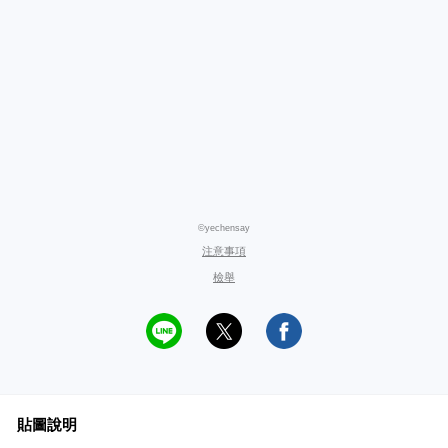
©yechensay
注意事項
檢舉
貼圖說明