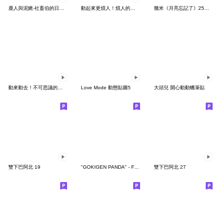
鹿人與泥鰍-社畜伯的日常有聲貼圖
動起來更煩人！煩人的貓咪3
幾米《月亮忘記了》25周年 x 晴天P莉
動來動去！不可思議的寶可夢貼圖
Love Mode 動態貼圖5
大頭兒 開心動動蠟筆貼
雙下巴阿北 19
"GOKIGEN PANDA" - Feeling / global
雙下巴阿北 27