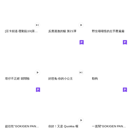
[豆卡頻道-聲動貼10(茶寶丸日常篇)
反應過激的貓 第21彈
野生喵喵怪的左手壓扁扁
塔仔不正經 胡鬧啪
好想兔-你的小公主
勒狗
超任性"GOKIGEN PANDA" 台灣版
你好！又是 Quokka 喔
一直鬧"GOKIGEN PANDA" 台灣版