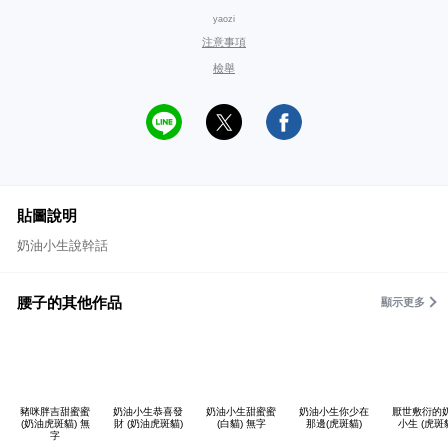
yaozi
注意事項
檢舉
貼圖說明
奶油小生說幹話
腰子的其他作品
顯示更多
豬咪胖吉甜蜜蜜
奶油小生恭喜發
奶油小生甜蜜蜜
奶油小生你少在
厭世敷衍的
(奶油虎斑貓) 無
財 (奶油虎斑貓)
(白貓) 無字
那邊(虎斑貓)
小生 (虎斑
字