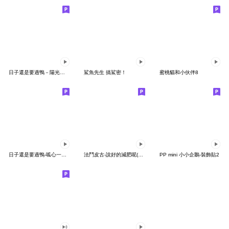
日子還是要過鴨－陽光開朗每一天鴨
鯊魚先生 搞鯊密！
蜜桃貓和小伙伴8
日子還是要過鴨-呱心一下鴨
法鬥皮古-說好的減肥呢(第15彈)
PP mini 小小企鵝-裝飾貼2