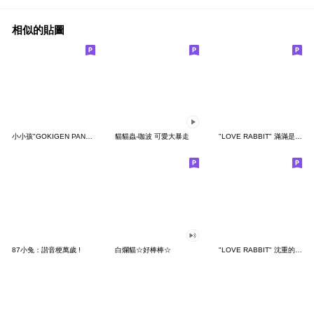
相似的貼圖
小小孩"GOKIGEN PANDA" 台灣版
貓貓蟲-咖波 可愛大暴走
"LOVE RABBIT" 滿滿是愛 台灣版
87小兔：諧音梗萬歲 !
白爛貓☆好棒棒☆
"LOVE RABBIT" 沈重的愛 台灣版