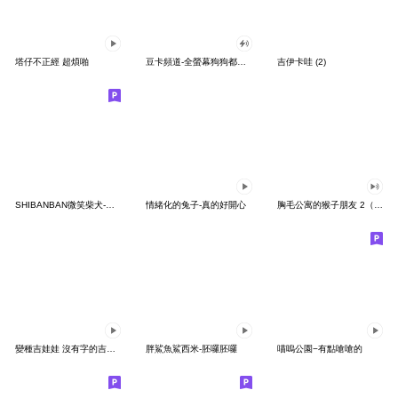
塔仔不正經 超煩啪
豆卡頻道-全螢幕狗狗都沒你上班累
吉伊卡哇 (2)
SHIBANBAN微笑柴犬-廢柴寶寶日常
情緒化的兔子-真的好開心
胸毛公寓的猴子朋友 2（有聲動態）
變種吉娃娃 沒有字的吉娃娃
胖鯊魚鯊西米-胚囉胚囉
喵嗚公園−有點嗆嗆的