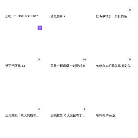
上吧！"LOVE RABBIT" 台灣版
鯊魚貓咪 2
怪奇事物所：所長的過度繁殖
雙下巴阿北 14
只是一顆麻糬-一起動起來
伸縮自如的雞與鴨 超好笑
活力舞動！煩人的貓咪★迷你版 2
企鵝皮蛋 X 天竺鼠布丁 有點厭世
勒狗共 Plus版