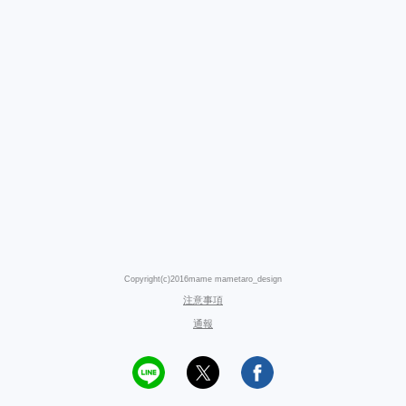
Copyright(c)2016mame mametaro_design
注意事項
通報