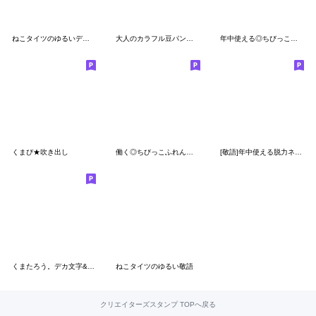
ねこタイツのゆるいデカ文字
大人のカラフル豆パンダまみれ【丁寧】
年中使える◎ちびっこふれんず #4
くまぴ★吹き出し
働く◎ちびっこふれんず #1
[敬語]年中使える脱力ネコさん
くまたろう。デカ文字&敬語、
ねこタイツのゆるい敬語
クリエイターズスタンプ TOPへ戻る