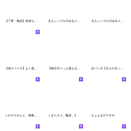
【丁寧・敬語】気持ちを伝える☆うさぎさん
大人シンプル◎ゆるメッセージ #1
大人シンプル◎ゆるメッセージ #2
【省スペース】よく使う言葉あつめ
【毎日ずーっと使える】豆パンダ／挨拶
豆パンダ【大人のきっちり敬語】
シロヤマさんと、朝食を。
くまたろう。敬語、3
ちょんまげウサギ