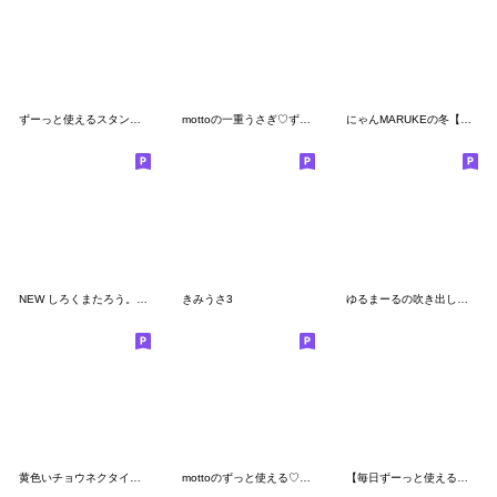
ずーっと使えるスタンプ、(ボブヘア)
mottoの一重うさぎ♡ずっと使える
にゃんMARUKEの冬【敬語】
NEW しろくまたろう。敬語、
きみうさ3
ゆるまーるの吹き出し挨拶♡スタンプ
黄色いチョウネクタイのこびとのゆるい敬語
mottoのずっと使える♡シンプル
【毎日ずーっと使える】豆パンダ/大人丁寧