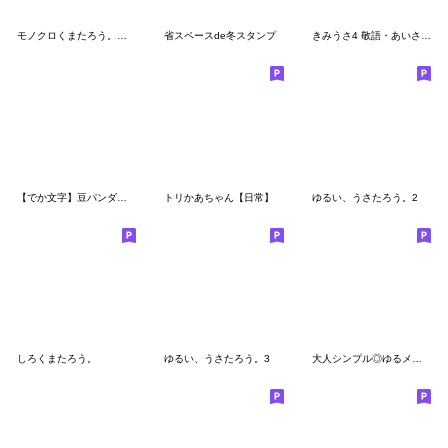
モノクロくまたろう。敬語、
省スペースde冬スタンプ
きみうさ4 敬語・あいさつスタンプ
【でか文字】豆パンダ／冬
トリかあちゃん【日常】
ゆるい、うさたろう。2
しろくまたろう。
ゆるい、うさたろう。3
大人シンプル◎ゆるメッセージ #3