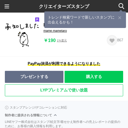
クリエイターズスタンプ
トレンド検索ワードで新しいスタンプに
出会えるかも！
白い鳥とぴよ吉＊敬語編。
mame mametaro
￥190
867
1%還元
PayPay決済が利用できるようになりました
プレゼントする
購入する
LYPプレミアムで使い放題
スタンプアレンジ/デコレーションに対応
制作者に提供される情報について
LINEヤフー株式会社はスタンプ/絵文字/着せかえ制作者への売上レポートの提供の
ために、お客様の購入情報を利用します。