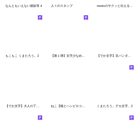
なんともいえない彼奴等 4
人々のスタンプ
mottoのサクッと伝える♡挨拶
もこもこ くまたろう。2
【第１弾】文字少なめで便利!くまごろう
【でか文字】豆パンダ／家族のスタンプ
【でか文字】大人の丁寧な長文/豆パンダ
ねこ【猫とハシビロコウ/毎日便利／丁寧】
くまたろう。デカ文字、2