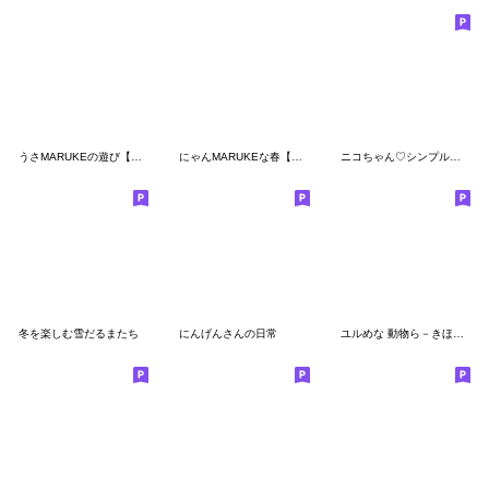
うさMARUKEの遊び【連絡】
にゃんMARUKEな春【仲良し】
ニコちゃん♡シンプル敬語
冬を楽しむ雪だるまたち
にんげんさんの日常
ユルめな 動物ら－きほん系－