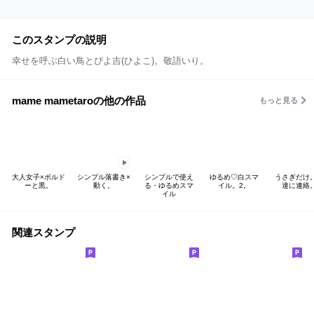
このスタンプの説明
幸せを呼ぶ白い鳥とぴよ吉(ひよこ)。敬語いり。
mame mametaroの他の作品
もっと見る
大人女子×ボルド
シンプル落書き×
シンプルで使え
ゆるめ♡白スマ
うさぎだけ
ーと黒。
動く。
る・ゆるめスマ
イル。2。
達に連絡
イル
関連スタンプ