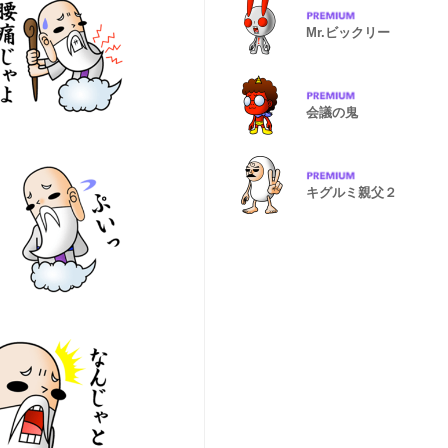
Mr.ビックリー
会議の鬼
キグルミ親父２