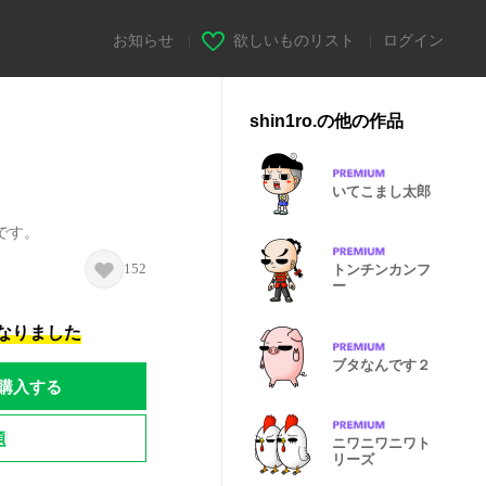
お知らせ
|
欲しいものリスト
|
ログイン
shin1ro.の他の作品
いてこまし太郎
です。
152
トンチンカンフ
ー
になりました
ブタなんです２
購入する
題
ニワニワニワト
リーズ