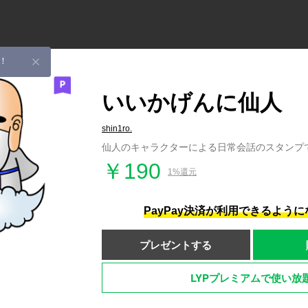
！
いいかげんに仙人
shin1ro.
仙人のキャラクターによる日常会話のスタンプ
￥190
1%還元
PayPay決済が利用できるよう
プレゼントする
LYPプレミアムで使い放