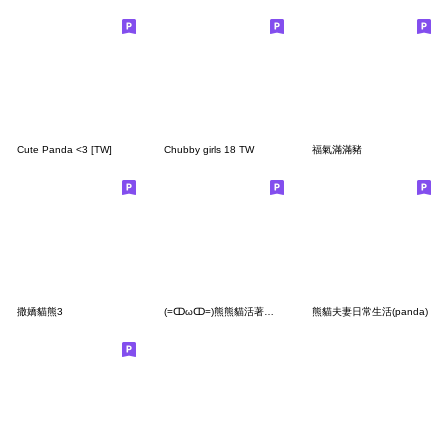
Cute Panda <3 [TW]
Chubby girls 18 TW
福氣滿滿豬
撒嬌貓熊3
(=ↀωↀ=)熊熊貓活著好累
熊貓夫妻日常生活(panda)