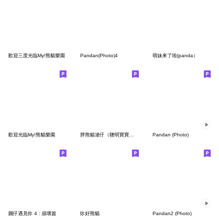
歡迎三度光臨My!熊貓樂園
Pandan(Photo)4
萌妹來了啦(panda）
歡迎光臨My!熊貓樂園
胖熊貓達仔（聰明寶寶篇）
Pandan (Photo)
圓仔遇見你 4 : 崩壞篇
你好熊貓
Pandan2 (Photo)