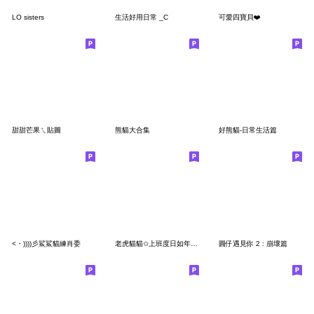
LO sisters
生活好用日常 _C
可愛四寶貝❤️
甜甜芒果ㄟ貼圖
熊貓大合集
好熊貓-日常生活篇
<・))))彡鯊鯊貓練肖委
老虎貓貓✩上班度日如年的日子✩(修正)
圓仔遇見你 2 : 崩壞篇