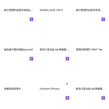
盼打寶寶們的那些表情/panda
PANDA LOVE 720-3
盼打寶寶們的那些常用句/panda
越肉越可愛的熊貓/panda5
歡迎六度光臨 My!熊貓樂園 *企鵝寶寶來作客
寶寶的寶寶們 PRAT Two
熊貓胖妮營業中
Pandan3 (Photo)
歡迎七度光臨 My!熊貓樂園 *Lucky 7