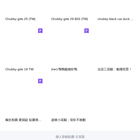
Chubby girls 25 (TW)
Chubby girls 29 BIG (TW)
chubby black cat duck head [TW]
Chubby girls 19 TW
(•ө•) 鴨鴨貓揍你鴨
台語三花貓：氣嘎呸慧！
瘋狂粉圓 蜜袋鼯 貼圖第8彈 (軟爛敷衍篇)
超嗆小花貓：笑你不敢刪
個人原創貼圖 主頁面