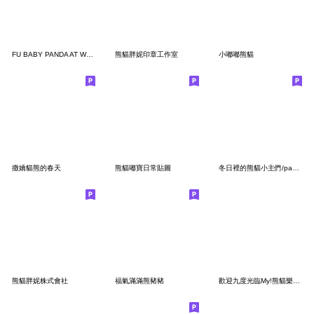
FU BABY PANDA AT WORK
熊貓胖妮印章工作室
小嘟嘟熊貓
撒嬌貓熊的春天
熊貓嘟寶日常貼圖
冬日裡的熊貓小主們/panda4
熊貓胖妮株式會社
福氣滿滿熊豬豬
歡迎九度光臨My!熊貓樂園*啊趴次秋只能冬次