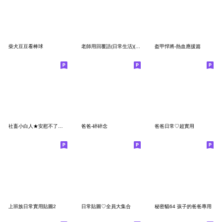
柴犬豆豆看棒球
老師用回覆語(日常生活)(省空間)
盔甲悍將-熱血應援篇
社畜小白人★安慰不了人的毒雞湯
爸爸-碎碎念
爸爸日常♡超實用
上班族日常實用貼圖2
日常貼圖♡全員大集合
秘密貓64 孩子的爸爸專用