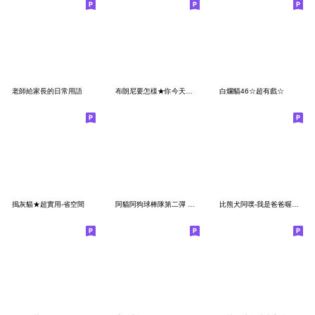
老師給家長的日常用語
布朗尼要怎樣★你今天要離職了嗎? (修正)
白爛貓46☆超有戲☆
搗灰貓★超實用-省空間
阿貓阿狗球棒隊第二彈 歡樂比賽篇
比熊犬阿噗-我是爸爸喔！（重製）