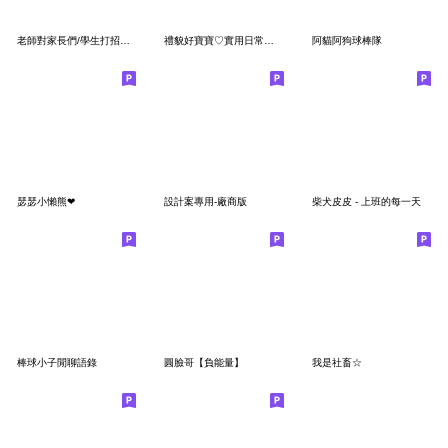
老師對家長們/學生打招呼日常!幼兒園版
禮貌好寶寶♡實用日常問候篇- [寶寶不說]
阿貓阿狗球棒隊
瑟瑟小懶熊❤︎
設計案專用-廠商版
柴犬皮皮 - 上班的每一天
棒球小子閒聊語錄
圓臉哥【負能量】
我是社畜☆