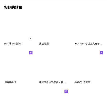
相似的貼圖
來打球！你當球！
拔拔專用!
★(〃°ω°〃) 世上只有老婆好★
北喵看棒球
康軒陪你快樂學習～省空間篇
偶兔O2-老師篇