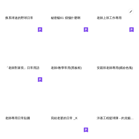
佛系球迷的野球日常
秘密貓61 煩惱什麼咧
老師上班工作專用
「老師對家長」日常用語
老師/教學常用(黑板框)
安親班老師專用(繽紛色塊)
老師專用日常貼圖
寫給老婆的日常 _K
洋基工程籃球隊 - 約克貓來了！