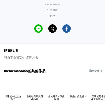
mememaomao
注意事項
檢舉
貼圖說明
努力不會背叛你 老闆才會
mememaomao的其他作品
顯示更多
嗚哩熊一點點嗆
吉蛙蛙日常萬用
吉蛙蛙日常問候
快樂小狗集點卡
明明就是小
而已
小貼圖
貼圖
相愛相殺(白