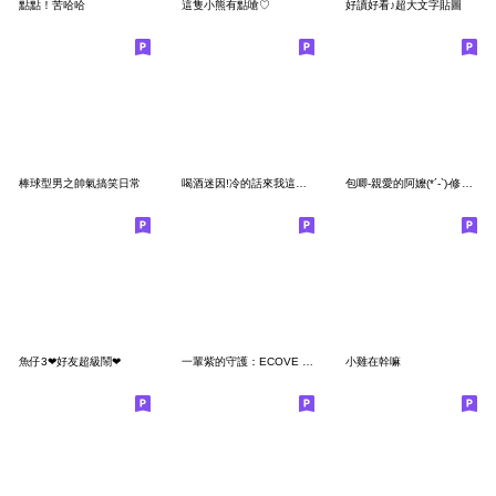
點點！苦哈哈
這隻小熊有點嗆♡
好讀好看♪超大文字貼圖
棒球型男之帥氣搞笑日常
喝酒迷因!冷的話來我這有58度
包唧-親愛的阿嬤(*´-`)-修正版
魚仔3❤好友超級鬧❤
一輩紫的守護：ECOVE 崑鼎 X 紫斑蝶
小雞在幹嘛