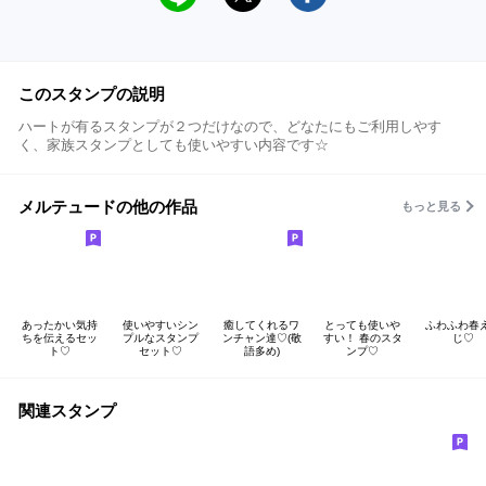
このスタンプの説明
ハートが有るスタンプが２つだけなので、どなたにもご利用しやす
く、家族スタンプとしても使いやすい内容です☆
メルテュードの他の作品
もっと見る
あったかい気持
使いやすいシン
癒してくれるワ
とっても使いや
ふわふわ春
ちを伝えるセッ
プルなスタンプ
ンチャン達♡(敬
すい！ 春のスタ
じ♡
ト♡
セット♡
語多め)
ンプ♡
関連スタンプ