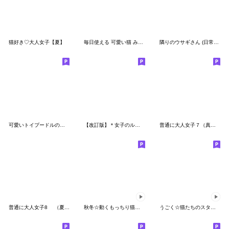
猫好き♡大人女子【夏】
毎日使える 可愛い猫 みかん帽 みかん服
隣りのウサギさん (日常編）
可愛いトイプードルの女の子 基本スタンプ
【改訂版】＊女子のルンルン毎日＊3
普通に大人女子７（真夏の日常編）
普通に大人女子8 （夏の日常編)
秋冬☆動くもっちり猫のスタンプ
うごく☆猫たちのスタンプ(夏)