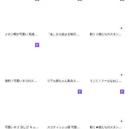
メロン帽が可愛い 気遣いスコティッシュ猫
『あ』から始まる毎日ことば [改訂版]
動く☆猫たちのスタンプ(冬)
便利！可愛いネコのスタンプ！
リアル猫ちゃん集合スタンプ第②弾
うごく！ドールなねこたちのスタンプ
可愛いネコ 涼しげ キュートな麦わら帽
スコティッシュ猫 可愛い雪の結晶ニット 冬
動く★猫たちのスタンプ(冬)２