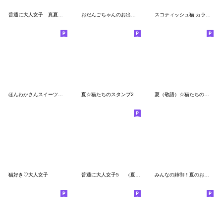
普通に大人女子 真夏の思いやり (真夏編)
おだんごちゃんのお出かけ編
スコティッシュ猫 カラフルで可愛い日常
ほんわかさんスイーツ＆秋色の簡単返事No.8
夏☆猫たちのスタンプ2
夏（敬語）☆猫たちのスタンプ
猫好き♡大人女子
普通に大人女子5 （夏の日常編)
みんなの姉御！夏のお出かけ3Dスタイル