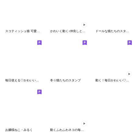
スコティッシュ猫 可愛いフーディー 冬
かわいく動く♪仲良しともだちの日常ことば
ドールな猫たちのスタンプ：秋
毎日使える♡かわいい女子
冬☆猫たちのスタンプ
動く！毎日かわいい♡プチネコ♡
お嬢様ねこ・みるく
動くふわふわネコの毎日スタンプ