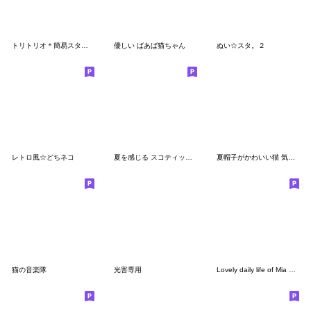
トリトリオ＊簡易スタンプ＊続編
優しい ばあば猫ちゃん
ぬい☆スタ。２
レトロ風☆どちネコ
夏を感じる スコティッシュ猫とスイカ
夏帽子がかわいい猫 気軽に使える BIG
猫の音楽隊
光害専用
Lovely daily life of Mia and Noah