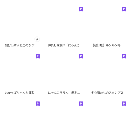
飛び出す☆ねこのきづがい敬語
仲良し家族 3「にゃんこ編」
【改訂版】ルンルン毎日＊冬コーデ
おかっぱちゃんと日常
にゃんころりん 基本スタンプ
冬☆猫たちのスタンプ２