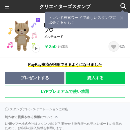
クリエイターズスタンプ
トレンド検索ワードで新しいスタンプに
出会えるかも！
[動く]３D 子猫さんのデイリースタン
プ♡
メルテュード
￥250
425
1%還元
PayPay決済が利用できるようになりました
プレゼントする
購入する
LYPプレミアムで使い放題
スタンプアレンジ/デコレーションに対応
制作者に提供される情報について
LINEヤフー株式会社はスタンプ/絵文字/着せかえ制作者への売上レポートの提供の
ために、お客様の購入情報を利用します。