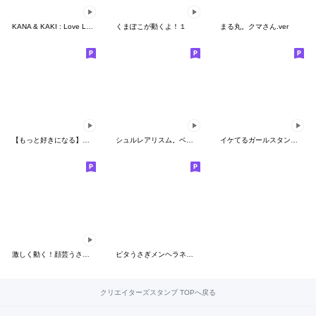
KANA & KAKI : Love Love 4 - EN
くまぽこが動くよ！１
まる丸。クマさん.ver
【もっと好きになる】アモーレ♡くまくま
シュルレアリスム。ベイビー！
イケてるガールスタンプ 01 文字あり
激しく動く！顔芸うさぎ14
ピタうさぎメンヘラネガティブ
クリエイターズスタンプ TOPへ戻る