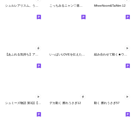
シュルレアリスム。うさぎ２こめだよ！
こっちみるニャン♡基本のスタンプ
MheeNoom&TaiNim 12
【あふれる気持ち】アモーレ♡くまくま
いっぱいLOVEを伝えたい❤
組み合わせて動く★ウザ～～い猫【繁体字】
シュミーズ物語 第3話【女は七変化】
デカ動く 擦れうさぎ12
動く 擦れうさぎ57