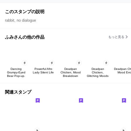
このスタンプの説明
rabbit, no dialogue
ふみさんの他の作品
もっと見る
Dancing
Powerful Afro
Deadpan
Deadpan
Deadpan Ch
Grumpy-Eyed
Lady Silent Life
Chicken, Mood
Chicken,
Mood Erro
Bear Pop-up.
Breakdown
Glitching Moods
関連スタンプ