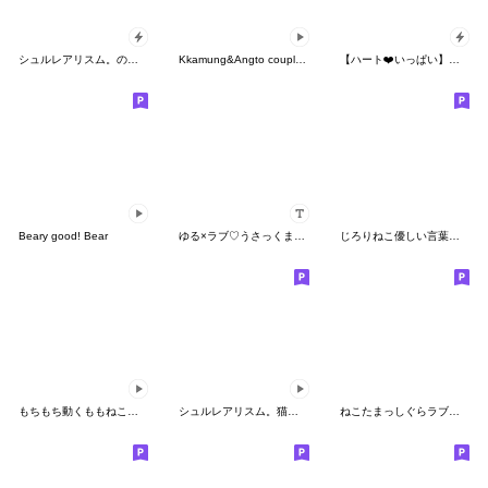
シュルレアリスム。のお正月
Kkamung&Angto couple10(Angto ver.)
【ハート❤️いっぱい】アモーレ♡くまくま
Beary good! Bear
ゆる×ラブ♡うさっくま=カスタムうさ
じろりねこ優しい言葉を送る
もちもち動くももねこちゃん17
シュルレアリスム。猫さん
ねこたまっしぐらラブ❤️しかない