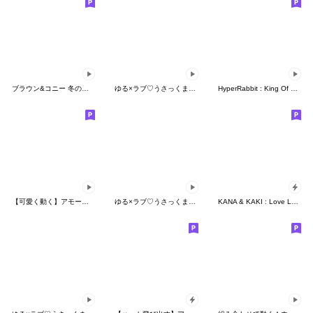
ブラウン&コニー 冬のワイワイデート
ゆる×ラブ♡うさっくま【Youtubeアニメ】
HyperRabbit : King Of Dance4
【可愛く動く】アモーレ♡くまくま
ゆる×ラブ♡うさっくま＋２
KANA & KAKI : Love Love 3 - CN