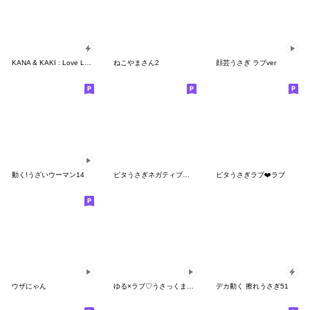
KANA & KAKI : Love Love 3
ねこやまさん2
顔芸うさぎ ラブver
動く!うざいウーマン14
ピタうさぎネガティブ人生
ピタうさぎラブ❤️ラブ
ウザにゃん
ゆる×ラブ♡うさっくま+11=らぶ♡らぶ
デカ動く 擦れうさぎ51