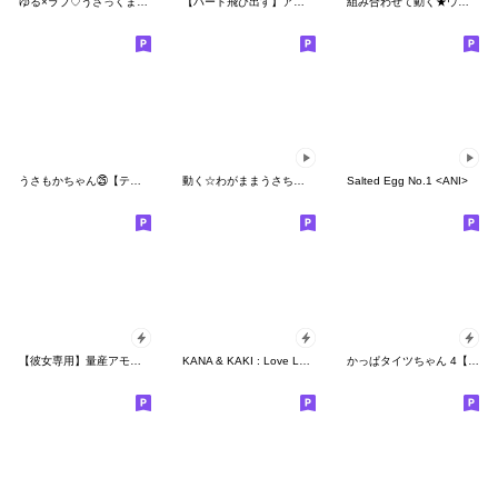
ゆる×ラブ♡うさっくま＋3
【ハート飛び出す】アモーレ♡くまくま
組み合わせて動く★ウザ～～い猫
うさもかちゃん㉕【テキトーⅦ】
動く☆わがままうさちゃん
Salted Egg No.1 <ANI>
【彼女専用】量産アモーレ♡ミニくまくま
KANA & KAKI : Love Love 7
かっぱタイツちゃん 4【ポップアップ】