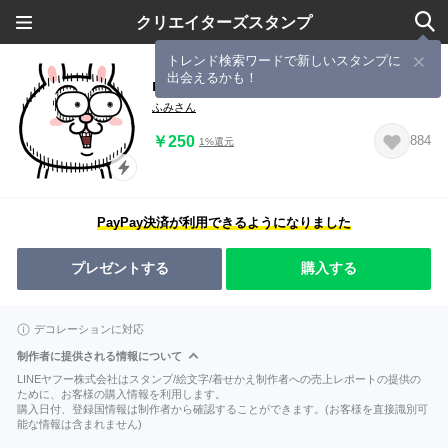
クリエイターズスタンプ
トレンド検索ワードで新しいスタンプに
出会えるかも！
rabbit, no dialogue
ふみさん
￥250
884
1%還元
PayPay決済が利用できるようになりました
プレゼントする
購入する
デコレーションに対応
制作者に提供される情報について
LINEヤフー株式会社はスタンプ/絵文字/着せかえ制作者への売上レポートの提供の
ために、お客様の購入情報を利用します。
購入日付、登録国情報は制作者から確認することができます。(お客様を直接識別可
能な情報は含まれません)