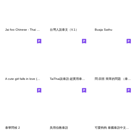
Jai foo Chinese - Thai Ver.
台灣人說泰文（V.1）
Buaja Sathu
A cute girl falls in love (Chinese-Thai)
TaiThai說泰語:超實用泰文生活用語Vol.4
問-回答 簡單的問題 （泰國-台灣人）
泰華問候 2
吳用伯教泰語
可愛狗狗 泰國泰語中文雙語翻譯