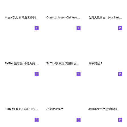
中文+泰文:日常及工作詞彙 (精選實用版)
Cute cat lover (Chinese-Thai ver)
台灣人說泰文 （ver.1-minimal）
TaiThai說泰語:榴槤兔的泰文日常Vol.1
TaiThai說泰語:實用泰文用語Vol.1 修正2版
泰華問候 3
KON MEK the cat : working time (CN - TH)
小老虎說泰文
泰國泰文中文戀愛擁抱溫暖溫馨拍拍呼呼貓4