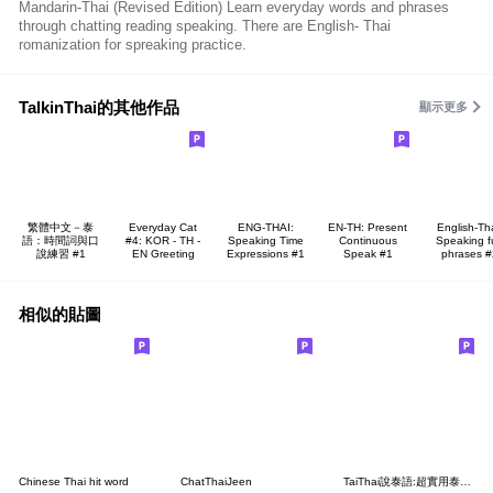
Mandarin-Thai (Revised Edition) Learn everyday words and phrases
through chatting reading speaking. There are English- Thai
romanization for spreaking practice.
TalkinThai的其他作品
顯示更多
繁體中文－泰
Everyday Cat
ENG-THAI:
EN-TH: Present
English-Tha
語：時間詞與口
#4: KOR - TH -
Speaking Time
Continuous
Speaking f
說練習 #1
EN Greeting
Expressions #1
Speak #1
phrases #
相似的貼圖
Chinese Thai hit word
ChatThaiJeen
TaiThai說泰語:超實用泰文生活用語Vol.2