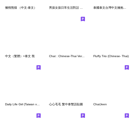
懶惰熊猫 （中文-泰文）
男孩女孩日常生活對話 泰國泰文與中文翻譯3
泰國泰文台灣中文擁抱溫暖溫馨安慰拍拍擁抱
中文（繁體）+泰文 熊
Chat : Chinese-Thai Ver. (female)
Fluffy Trio (Chinese- Thai)
Daily Life Girl (Taiwan version 1.1)
心心毛毛 繁中泰雙語貼圖
ChatJeen