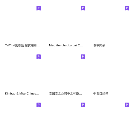
TaiThai說泰語:超實用泰文生活用語Vol.3
Miso the chubby cat CN-TH
泰華問候
Kimbap & Miso Chinese - Thai Ver.
泰國泰文台灣中文可愛貓狗動物圖案實用好用
中泰口頭禪