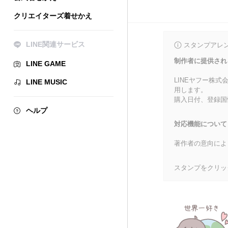
クリエイターズ着せかえ
LINE関連サービス
スタンプアレ
制作者に提供され
LINE GAME
LINEヤフー株
LINE MUSIC
用します。
購入日付、登録国
ヘルプ
対応機能について
著作者の意向によ
スタンプをクリッ